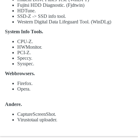
Fujitsi HDD Diagnostic. (Fjdtwin)
HDTune.
SSD-Z -> SSD info tool.
Western Digital Data Lifeguard Tool. (WinDLg)
System Info Tools.
CPU-Z.
HWMonitor.
PCI-Z.
Speccy.
Sysspec.
Webbrowsers.
Firefox.
Opera.
Andere.
CaptureScreenShot.
Virustotaal uploader.