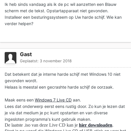
Ik heb sinds vandaag als ik de pc wil aanzetten een Blauw
scherm met de tekst. Opstartapparaat niet gevonden.
Installeer een besturingssysteem op Uw harde schijf. Wie kan
verder helpen?
Gast
Geplaatst:
3 november 2018
Dat betekent dat je interne harde schijf met Windows 10 niet
gevonden wordt.
Helaas is meestal een gecrashte harde schijf de oorzaak.
Maak eens een
Windows 7 Live CD
aan.
Lees dat onderwerp eerst eens rustig door. Zo kun je lezen dat
je via dat medium je pc kunt opstarten en van diverse
ingesloten programma's kunt gebruik maken.
De laatste .iso van deze Live CD kan je
hier downloaden
.
Start je pc vanaf die Windows Live CD of USB-stick en voer het