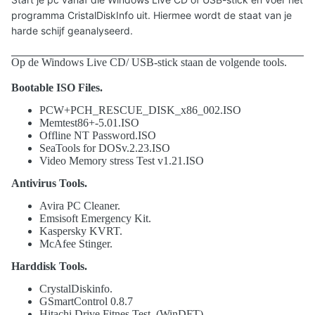
programma CristalDiskInfo uit. Hiermee wordt de staat van je
harde schijf geanalyseerd.
Op de Windows Live CD/ USB-stick staan de volgende tools.
Bootable ISO Files.
PCW+PCH_RESCUE_DISK_x86_002.ISO
Memtest86+-5.01.ISO
Offline NT Password.ISO
SeaTools for DOSv.2.23.ISO
Video Memory stress Test v1.21.ISO
Antivirus Tools.
Avira PC Cleaner.
Emsisoft Emergency Kit.
Kaspersky KVRT.
McAfee Stinger.
Harddisk Tools.
CrystalDiskinfo.
GSmartControl 0.8.7
Hitachi Drive Fitnes Test. (WinDFT)