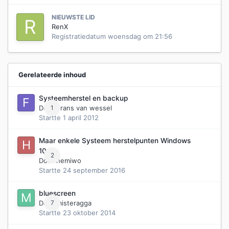
NIEUWSTE LID
RenX
Registratiedatum
woensdag om 21:56
Gerelateerde inhoud
Systeemherstel en backup
Door
1
Frans van wessel
Startte
1 april 2012
Maar enkele Systeem herstelpunten Windows
10
2
Door
hemiwo
Startte
24 september 2016
bluescreen
Door
7
misteragga
Startte
23 oktober 2014