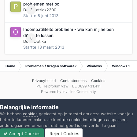
problemen met pc
Door
2
patrick2300
Startte
5 juni 2013
Incompatiliteits probleem - wie kan mij helpen
dit op te lossen
8
Door
Optika
Startte
18 maart 2013
Home
Problemen / Vragen software?
Windows
Windows 10
Privacybeleid
Contacteer ons
Cookies
PC Helpforum vzw - BE 0899.431.411
Powered by Invision Community
Belangrijke informatie
We hebben
cookies
geplaatst op je toestel om deze website voor jou
beter te kunnen maken. Je kunt
de cookie instellingen aanpassen
,
anders gaan we er van uit dat het goed is om verder te gaan.
Accept Cookies
Reject Cookies