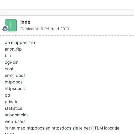
Inno
Geplaatst:
6 februari 2010
de mappen zijn
anon_ftp
bin
cgi-bin
conf
error_docs
httpdocs
httpsdocs
pd
private
statistics
subdomeins
web_users
in het map httpdocs en httpsdocs zie je het HTLM icoontje