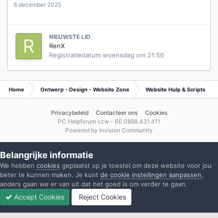
8 december 2025
NIEUWSTE LID
RenX
Registratiedatum
woensdag om 21:56
Home
Ontwerp - Design - Website Zone
Website Hulp & Scripts
Privacybeleid
Contacteer ons
Cookies
PC Helpforum vzw - BE 0899.431.411
Powered by Invision Community
Belangrijke informatie
We hebben
cookies
geplaatst op je toestel om deze website voor jou
beter te kunnen maken. Je kunt
de cookie instellingen aanpassen
,
anders gaan we er van uit dat het goed is om verder te gaan.
Accept Cookies
Reject Cookies
Forums
Ongelezen
Inloggen
Registreren
Meer