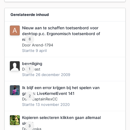
Gerelateerde inhoud
Nieuw aan te schaffen toetsenbord voor
desktop p.c. Ergonomisch toetsenbord of
6
niet?
Door
Arend-1794
Startte
9 april
beveiliging
Door Gast
1
Startte
26 december 2009
Ik blijf een error krijgen bij het spelen van
games: LiveKernelEvent 141
2
Door
CaptainRexCC
Startte
13 november 2020
Kopieren selecteren klikken gaan allemaal
slecht
3
Door
joska