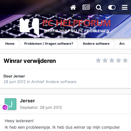
Home
Problemen / Vragen software?
Andere software
Archie
Winrar verwijderen
Door
Jerser
28 juni 2012
in
Archief Andere software
Jerser
Geplaatst:
28 juni 2012
Heey iedereen!
Ik heb een probleempje. Ik heb dus winrar op mijn computer