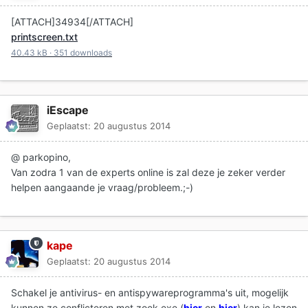
[ATTACH]34934[/ATTACH]
printscreen.txt
40.43 kB
·
351 downloads
iEscape
Geplaatst:
20 augustus 2014
@ parkopino,
Van zodra 1 van de experts online is zal deze je zeker verder
helpen aangaande je vraag/probleem.;-)
kape
Geplaatst:
20 augustus 2014
Schakel je antivirus- en antispywareprogramma's uit, mogelijk
kunnen ze conflicteren met zoek.exe (
hier
en
hier
) kan je lezen