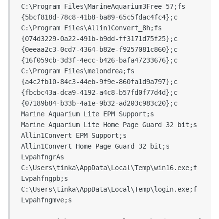
 C:\Program Files\MarineAquarium3Free_57;fs

 {5bcf818d-78c8-41b8-ba89-65c5fdac4fc4};c

 C:\Program Files\Allin1Convert_8h;fs

 {074d3229-0a22-491b-b9dd-ff3171d75f25};c

 {0eeaa2c3-0cd7-4364-b82e-f9257081c860};c

 {16f059cb-3d3f-4ecc-b426-bafa47233676};c

 C:\Program Files\melondrea;fs

 {a4c2fb10-84c3-44eb-9f9e-860fa1d9a797};c

 {fbcbc43a-dca9-4192-a4c8-b57fd0f77d4d};c

 {07189b84-b33b-4a1e-9b32-ad203c983c20};c

 Marine Aquarium Lite EPM Support;s

 Marine Aquarium Lite Home Page Guard 32 bit;s

 Allin1Convert EPM Support;s

 Allin1Convert Home Page Guard 32 bit;s

 LvpahfngrAs

 C:\Users\tinka\AppData\Local\Temp\win16.exe;f

 Lvpahfngpb;s

 C:\Users\tinka\AppData\Local\Temp\login.exe;f

 Lvpahfngmve;s
