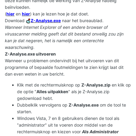
deze kunnen namelijk de werking van Z-Analyse nadelig
beïnvloeden.
(
hier
en
hier
) kan je lezen hoe je dat doet.
Download
Z-Analyse.exe
naar het bureaublad.
Wanneer Internet Explorer of een andere browser of
virusscanner melding geeft dat dit bestand onveilig zou zijn
kan je dat negeren, het is namelijk een onterechte
waarschuwing.
Z-Analyse.exe uitvoeren
Wanneer u problemen ondervindt bij het uitvoeren van dit
programma of bepaalde foutmeldingen te zien krijgt laat dit
dan even weten in uw bericht.
Klik met de rechtermuisknop op
Z-Analyse.zip
en klik op
de optie "
Alles uitpakken
" als je Z-Analyse.zip
gedownload hebt.
Dubbelklik vervolgens op
Z-Analyse.exe
om de tool te
starten.
Windows Vista, 7 en 8 gebruikers dienen de tool als
"administrator" uit te voeren door middel van de
rechtermuisknop en kiezen voor
Als Administrator