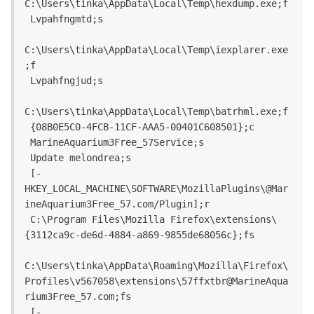
C:\Users\tinka\AppData\Local\Temp\hexdump.exe;f

 Lvpahfngmtd;s

C:\Users\tinka\AppData\Local\Temp\iexplarer.exe
;f

 Lvpahfngjud;s

C:\Users\tinka\AppData\Local\Temp\batrhml.exe;f

 {08B0E5C0-4FCB-11CF-AAA5-00401C608501};c

 MarineAquarium3Free_57Service;s

 Update melondrea;s

 [-
HKEY_LOCAL_MACHINE\SOFTWARE\MozillaPlugins\@Mar
ineAquarium3Free_57.com/Plugin];r

 C:\Program Files\Mozilla Firefox\extensions\
{3112ca9c-de6d-4884-a869-9855de68056c};fs

C:\Users\tinka\AppData\Roaming\Mozilla\Firefox\
Profiles\v567058\extensions\57ffxtbr@MarineAqua
rium3Free_57.com;fs

 [-