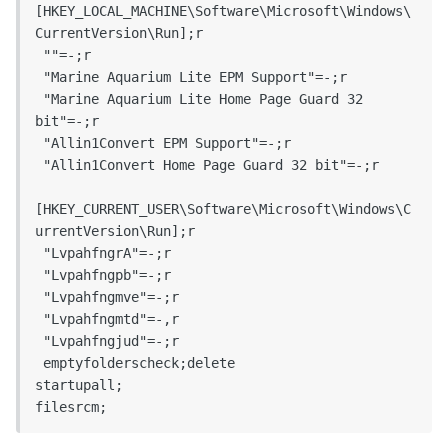
[HKEY_LOCAL_MACHINE\Software\Microsoft\Windows\
CurrentVersion\Run];r

 ""=-;r

 "Marine Aquarium Lite EPM Support"=-;r

 "Marine Aquarium Lite Home Page Guard 32 
bit"=-;r

 "Allin1Convert EPM Support"=-;r

 "Allin1Convert Home Page Guard 32 bit"=-;r

[HKEY_CURRENT_USER\Software\Microsoft\Windows\C
urrentVersion\Run];r

 "LvpahfngrA"=-;r

 "Lvpahfngpb"=-;r

 "Lvpahfngmve"=-;r

 "Lvpahfngmtd"=-,r

 "Lvpahfngjud"=-;r

 emptyfolderscheck;delete 

startupall; 

filesrcm;