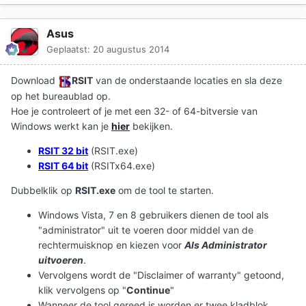
Asus
Geplaatst:
20 augustus 2014
Download
RSIT
van de onderstaande locaties en sla deze
op het bureaublad op.
Hoe je controleert of je met een 32- of 64-bitversie van
Windows werkt kan je
hier
bekijken.
RSIT 32 bit
(RSIT.exe)
RSIT 64 bit
(RSITx64.exe)
Dubbelklik op
RSIT.exe
om de tool te starten.
Windows Vista, 7 en 8 gebruikers dienen de tool als
"administrator" uit te voeren door middel van de
rechtermuisknop en kiezen voor
Als Administrator
uitvoeren
.
Vervolgens wordt de "Disclaimer of warranty" getoond,
klik vervolgens op "
Continue
"
Wanneer de tool gereed is worden er twee kladblok