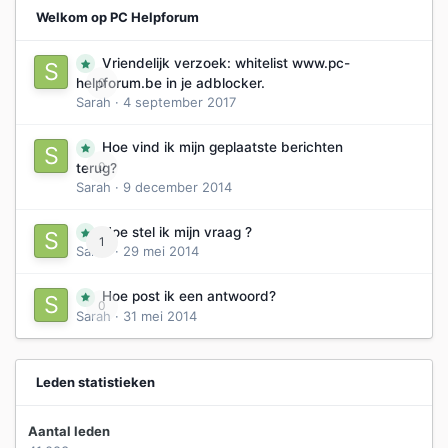
Welkom op PC Helpforum
Vriendelijk verzoek: whitelist www.pc-
0
helpforum.be in je adblocker.
Sarah
·
4 september 2017
Hoe vind ik mijn geplaatste berichten
0
terug?
Sarah
·
9 december 2014
Hoe stel ik mijn vraag ?
1
Sarah
·
29 mei 2014
Hoe post ik een antwoord?
0
Sarah
·
31 mei 2014
Leden statistieken
Aantal leden