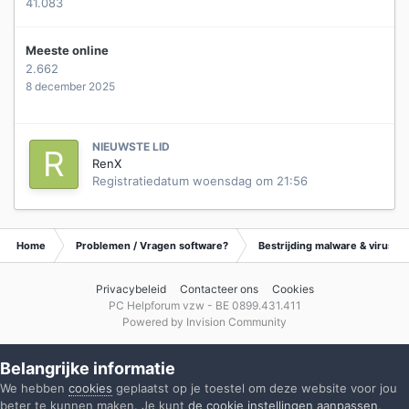
41.083
Meeste online
2.662
8 december 2025
NIEUWSTE LID
RenX
Registratiedatum
woensdag om 21:56
Home
Problemen / Vragen software?
Bestrijding malware & virusse
Privacybeleid
Contacteer ons
Cookies
PC Helpforum vzw - BE 0899.431.411
Powered by Invision Community
Belangrijke informatie
We hebben
cookies
geplaatst op je toestel om deze website voor jou
beter te kunnen maken. Je kunt
de cookie instellingen aanpassen
,