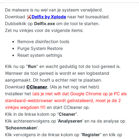
De malware is nu wel van je systeem verwijderd.
Download
Delfix by Xplode
naar het bureaublad.
Dubbelklik op
Delfix.exe
om de tool te starten.
Zet nu vinkjes voor de volgende items:
Remove disinfection tools
Purge System Restore
Reset system settings
Klik nu op "
Run
" en wacht geduldig tot de tool gereed is.
Wanneer de tool gereed is wordt er een logbestand
aangemaakt. Dit hoeft u echter niet te plaatsen.
Download
CCleaner
.
(Als je het nog niet hebt)
Installeer het
(als je niet wilt dat Google Chrome op je PC als
standaard-webbrowser wordt geïnstalleerd, moet je de 2
vinkjes wegdoen !!!)
en start CCleaner op.
Klik in de linkse kolom op “
Cleaner
”.
Klik achtereenvolgens op
‘Analyseren’
en na de analyse op
'Schoonmaken'
.
Klik vervolgens in de linkse kolom op “
Register
” en klik op