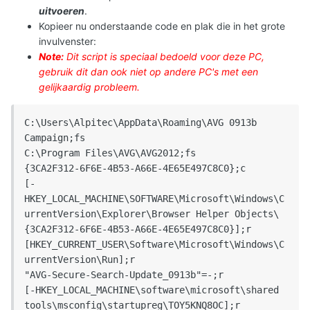
uitvoeren
.
Kopieer nu onderstaande code en plak die in het grote
invulvenster:
Note:
Dit script is speciaal bedoeld voor deze PC,
gebruik dit dan ook niet op andere PC's met een
gelijkaardig probleem.
C:\Users\Alpitec\AppData\Roaming\AVG 0913b 
Campaign;fs

C:\Program Files\AVG\AVG2012;fs

{3CA2F312-6F6E-4B53-A66E-4E65E497C8C0};c

[-
HKEY_LOCAL_MACHINE\SOFTWARE\Microsoft\Windows\C
urrentVersion\Explorer\Browser Helper Objects\
{3CA2F312-6F6E-4B53-A66E-4E65E497C8C0}];r

[HKEY_CURRENT_USER\Software\Microsoft\Windows\C
urrentVersion\Run];r

"AVG-Secure-Search-Update_0913b"=-;r

[-HKEY_LOCAL_MACHINE\software\microsoft\shared 
tools\msconfig\startupreg\TOY5KNQ8OC];r
