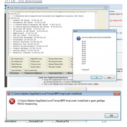
21.1 kB
·
355 downloads