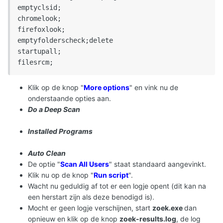
emptyclsid;

chromelook; 

firefoxlook; 

emptyfolderscheck;delete 

startupall; 

filesrcm;
Klik op de knop "
More options
" en vink nu de
onderstaande opties aan.
Do a Deep Scan
Installed Programs
Auto Clean
De optie "
Scan All Users
" staat standaard aangevinkt.
Klik nu op de knop "
Run script
".
Wacht nu geduldig af tot er een logje opent (dit kan na
een herstart zijn als deze benodigd is).
Mocht er geen logje verschijnen, start
zoek.exe
dan
opnieuw en klik op de knop
zoek-results.log
, de log