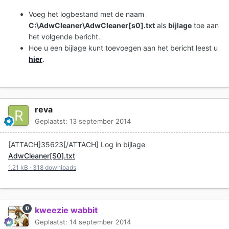
Voeg het logbestand met de naam
C:\AdwCleaner\AdwCleaner[s0].txt
als
bijlage
toe aan
het volgende bericht.
Hoe u een bijlage kunt toevoegen aan het bericht leest u
hier
.
reva
Geplaatst:
13 september 2014
[ATTACH]35623[/ATTACH] Log in bijlage
AdwCleaner[S0].txt
1.21 kB
·
318 downloads
kweezie wabbit
Geplaatst:
14 september 2014