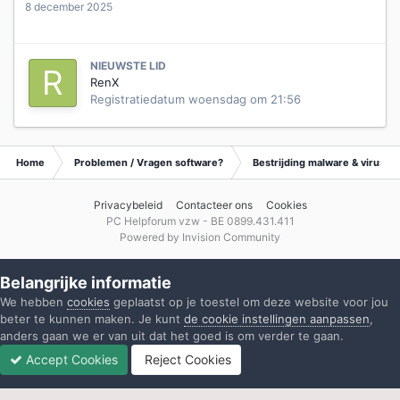
8 december 2025
NIEUWSTE LID
RenX
Registratiedatum
woensdag om 21:56
Home
Problemen / Vragen software?
Bestrijding malware & virusse
Privacybeleid
Contacteer ons
Cookies
PC Helpforum vzw - BE 0899.431.411
Powered by Invision Community
Belangrijke informatie
We hebben
cookies
geplaatst op je toestel om deze website voor jou
beter te kunnen maken. Je kunt
de cookie instellingen aanpassen
,
anders gaan we er van uit dat het goed is om verder te gaan.
Accept Cookies
Reject Cookies
Forums
Ongelezen
Inloggen
Registreren
Meer