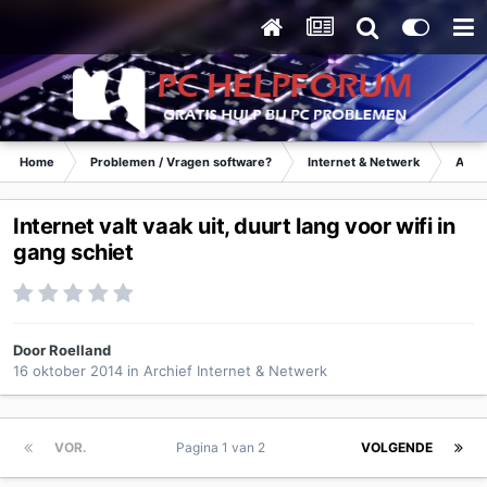
Home
Problemen / Vragen software?
Internet & Netwerk
Archi
Internet valt vaak uit, duurt lang voor wifi in
gang schiet
Door
Roelland
16 oktober 2014
in
Archief Internet & Netwerk
VOR.
Pagina 1 van 2
VOLGENDE