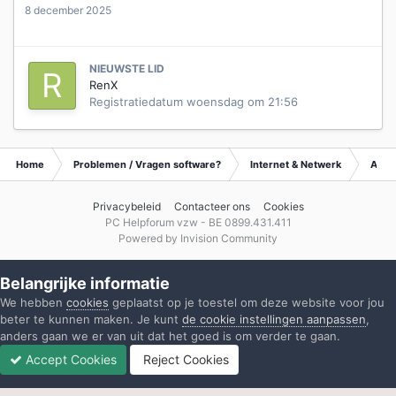
8 december 2025
NIEUWSTE LID
RenX
Registratiedatum
woensdag om 21:56
Home
Problemen / Vragen software?
Internet & Netwerk
Archi
Privacybeleid
Contacteer ons
Cookies
PC Helpforum vzw - BE 0899.431.411
Powered by Invision Community
Belangrijke informatie
We hebben
cookies
geplaatst op je toestel om deze website voor jou
beter te kunnen maken. Je kunt
de cookie instellingen aanpassen
,
anders gaan we er van uit dat het goed is om verder te gaan.
Accept Cookies
Reject Cookies
Forums
Ongelezen
Inloggen
Registreren
Meer