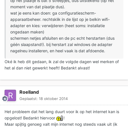
op het plaatje is dat 5 streepjes, dus uitstekend (op het
moment van dat plaatje dus).
wat je eens kan doen: ga configuratiescherm-
apparaatbeheer. rechtsklik in de lijst op je belkin wifi-
adapter en kies: verwijderen (heet soms: installatie
ongedaan maken)
schermen netjes afsluiten en de pc echt herstarten (dus
géén slaapstand!). bij herstart zal windows de adapter
nagelneu installeren, en heel vaak is dat afdoende.
Oké ik heb dit gedaan, ik zal de volgde dagen wel merken of
het al dan niet gewerkt heeft! Bedankt alvast!
Roelland
Geplaatst:
18 oktober 2014
Het probleem dat het lang duurt voor ik op het internet kan is
opgelost! Bedankt hiervoor
!
Maar spijtig genoeg valt mijn internet nog steeds vaak uit (ik