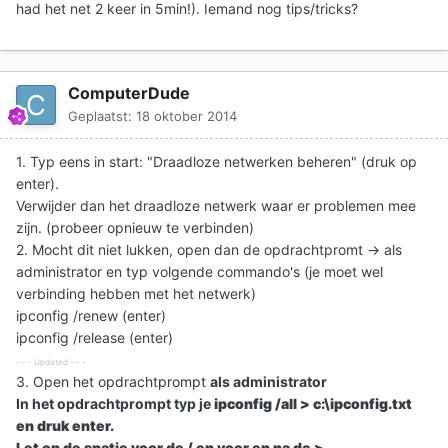
had het net 2 keer in 5min!). Iemand nog tips/tricks?
ComputerDude
Geplaatst:
18 oktober 2014
1. Typ eens in start: "Draadloze netwerken beheren" (druk op
enter).
Verwijder dan het draadloze netwerk waar er problemen mee
zijn. (probeer opnieuw te verbinden)
2. Mocht dit niet lukken, open dan de opdrachtpromt -> als
administrator en typ volgende commando's (je moet wel
verbinding hebben met het netwerk)
ipconfig /renew (enter)
ipconfig /release (enter)
- - - Updated - - -
3.
Open het opdrachtprompt
als administrator
In het opdrachtprompt typ je
ipconfig /all > c:\ipconfig.txt
en druk enter.
Let op de spatie voor de
/ en voor en na de
>.