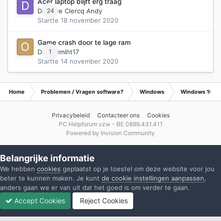
Acer laptop blijft erg traag
Door
24
De Clercq Andy
Startte
18 november 2020
Game crash door te lage ram
Door
1
Omiht17
Startte
14 november 2020
Home
Problemen / Vragen software?
Windows
Windows 10
Privacybeleid
Contacteer ons
Cookies
PC Helpforum vzw - BE 0899.431.411
Powered by Invision Community
Belangrijke informatie
We hebben
cookies
geplaatst op je toestel om deze website voor jou
beter te kunnen maken. Je kunt
de cookie instellingen aanpassen
,
anders gaan we er van uit dat het goed is om verder te gaan.
Accept Cookies
Reject Cookies
Forums
Ongelezen
Inloggen
Registreren
Meer