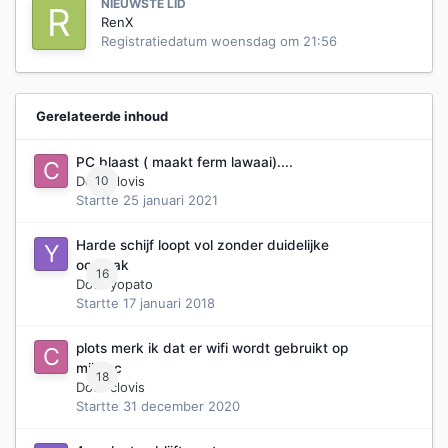
NIEUWSTE LID
RenX
Registratiedatum
woensdag om 21:56
Gerelateerde inhoud
PC blaast ( maakt ferm lawaai)....
Door
10
clovis
Startte
25 januari 2021
Harde schijf loopt vol zonder duidelijke
oorzaak
16
Door
yopato
Startte
17 januari 2018
plots merk ik dat er wifi wordt gebruikt op
mijn pc
18
Door
clovis
Startte
31 december 2020