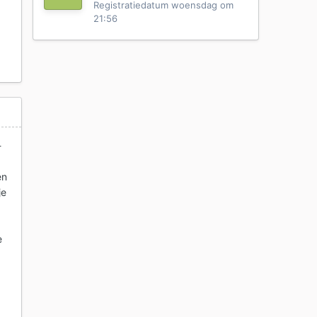
Registratiedatum
woensdag om
21:56
-
en
je
e