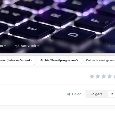
ps
Activiteit
ma's (behalve Outlook)
Archief E-mailprogramma's
Kolom is smal gewo
Delen
Volgers
2