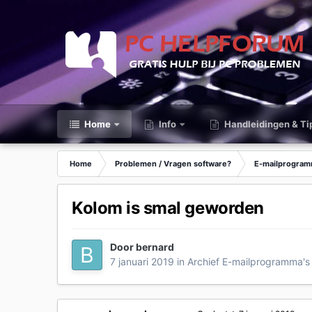
Home
Info
Handleidingen & Ti
Home
Problemen / Vragen software?
E-mailprogram
Kolom is smal geworden
Door
bernard
7 januari 2019
in
Archief E-mailprogramma's