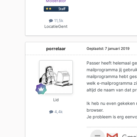
Moderator
11,5k
Locatie
Gent
porrelaar
Geplaatst:
7 januari 2019
Passer heeft helemaal gel
mailprogramma jij gebruik
mailprogramma hebt geste
welk e-mailprogramma zij
altijd de naam van dat p
Lid
Ik heb nu even gekeken n
browser.
4,4k
Je probleem is erg eenvo