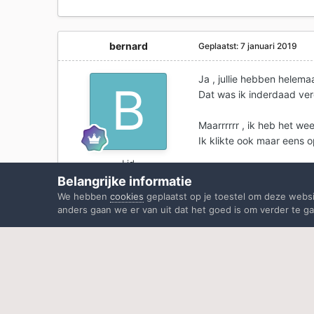
bernard
Geplaatst:
7 januari 2019
Ja , jullie hebben helemaal
Dat was ik inderdaad ver
Maarrrrrr , ik heb het we
Ik klikte ook maar eens o
Lid
Dus bedankt voor de tip 
Belangrijke informatie
2,3k
We hebben
cookies
geplaatst op je toestel om deze webs
anders gaan we er van uit dat het goed is om verder te ga
7 j
kweezie wabbit
sloot d
Dit topic is nu gesloten voor nieuwe r