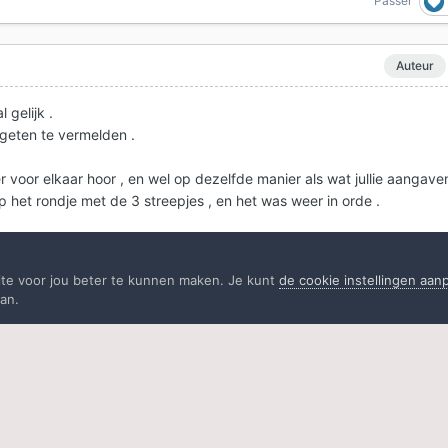
Passer
Auteur
 gelijk .
geten te vermelden .
er voor elkaar hoor , en wel op dezelfde manier als wat jullie aangav
p het rondje met de 3 streepjes , en het was weer in orde .
, en het slotje mag er weer op
ite voor jou beter te kunnen maken. Je kunt
de cookie instellingen aa
an.
it topic
eacties.