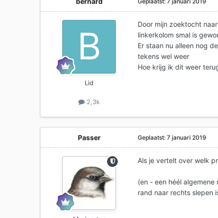
bernard
Geplaatst:
7 januari 2019
Door mijn zoektocht naar 
linkerkolom smal is gewo
Er staan nu alleen nog de
tekens wel weer
Hoe krijg ik dit weer teru
Lid
2,3k
Passer
Geplaatst:
7 januari 2019
Als je vertelt over welk
(en - een héél algemene 
rand naar rechts slepen 