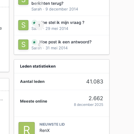
0
berichten terug?
Sarah
·
9 december 2014
Hoe stel ik mijn vraag ?
1
e
Sarah
·
29 mei 2014
Hoe post ik een antwoord?
0
Sarah
·
31 mei 2014
Leden statistieken
41.083
Aantal leden
2.662
..
Meeste online
8 december 2025
NIEUWSTE LID
RenX