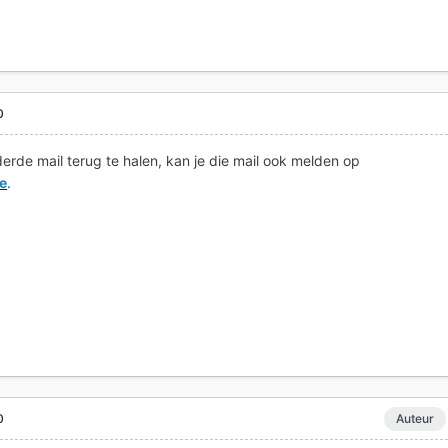
0
derde mail terug te halen, kan je die mail ook melden op
e
.
0
Auteur