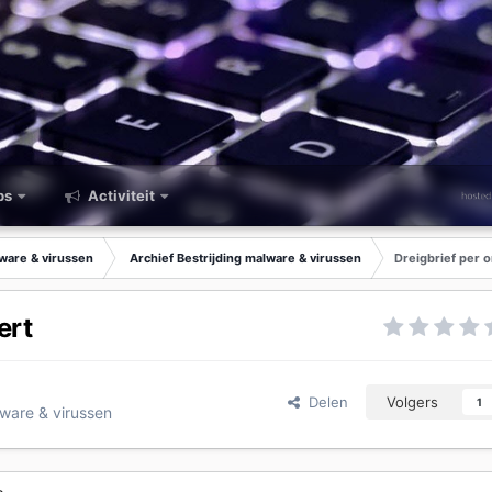
ps
Activiteit
lware & virussen
Archief Bestrijding malware & virussen
Dreigbrief per 
ert
Delen
Volgers
1
lware & virussen