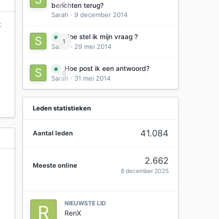
0
berichten terug?
Sarah
·
9 december 2014
t
Hoe stel ik mijn vraag ?
1
Sarah
·
29 mei 2014
Hoe post ik een antwoord?
0
Sarah
·
31 mei 2014
Leden statistieken
41.084
Aantal leden
2.662
Meeste online
8 december 2025
NIEUWSTE LID
RenX