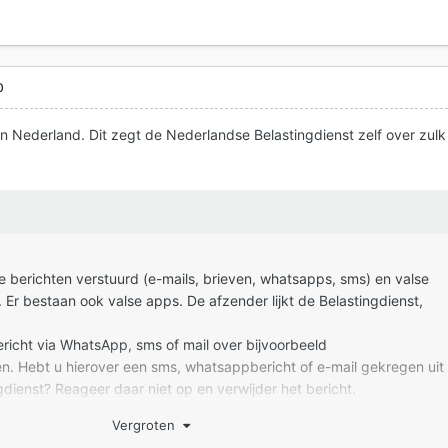
0
in Nederland. Dit zegt de Nederlandse Belastingdienst zelf over zulk
 berichten verstuurd (e-mails, brieven, whatsapps, sms) en valse
 Er bestaan ook valse apps. De afzender lijkt de Belastingdienst,
ericht via
WhatsApp
,
sms
of mail over bijvoorbeeld
n. Hebt u hierover een
sms
,
whatsappbericht
of e-mail gekregen uit
dienst? Reageer daar niet op en verwijder het bericht.
Vergroten