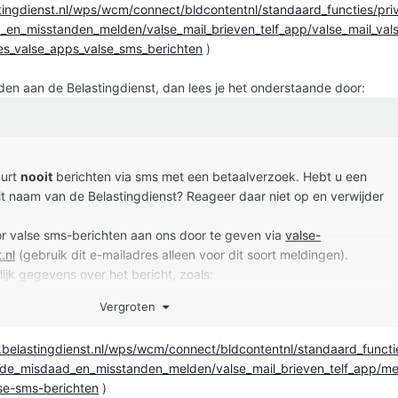
tingdienst.nl/wps/wcm/connect/bldcontentnl/standaard_functies/pri
_en_misstanden_melden/valse_mail_brieven_telf_app/valse_mail_val
jes_valse_apps_valse_sms_berichten
)
elden aan de Belastingdienst, dan lees je het onderstaande door:
uurt
nooit
berichten via sms met een betaalverzoek. Hebt u een
t naam van de Belastingdienst? Reageer daar niet op en verwijder
r valse sms-berichten aan ons door te geven via
valse-
.nl
(gebruik dit e-mailadres alleen voor dit soort meldingen).
ijk gegevens over het bericht, zoals:
mmer van de afzender
Vergroten
ngnummer waarop u moet betalen
 URL die de afzender noemt
.belastingdienst.nl/wps/wcm/connect/bldcontentnl/standaard_functi
 van het bericht
aude_misdaad_en_misstanden_melden/valse_mail_brieven_telf_app/me
lse-sms-berichten
)