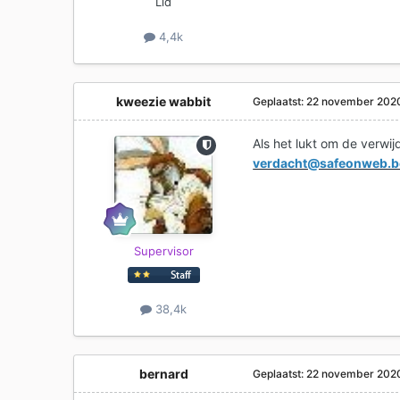
Lid
4,4k
kweezie wabbit
Geplaatst:
22 november 202
Als het lukt om de verwij
verdacht@safeonweb.b
Supervisor
38,4k
bernard
Geplaatst:
22 november 202