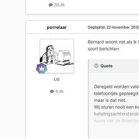
38,4k
porrelaar
Geplaatst:
22 november 202
Bernard woont net als ik 
soort berichten:
Quote
Lid
Geregeld worden valse
4,4k
telefoontjes gepleegd.
maar is dat niet.
Wij sturen nooit een b
betalingsachterstande
naam van de Belasting