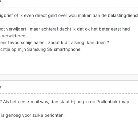
0
eigbrief of ik even direct geld over wou maken aan de belastingdiens
ect verwijdert , maar achteraf dacht ik dat ok het beter eerst had
n verwijderen
weer tevoorschijn halen , zodat k dit alsnog kan doen ?
richtje op mijn Samsung S9 smarthphone
0
 Als het een e-mail was, dan staat hij nog in de Prullenbak (map
s genoeg voor zulke berichten.