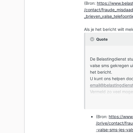
(Bron:
https://www.belas
/contact/fraude_misdaad
_brieven_valse_telefoont
Als je het bericht wilt m
Quote
De Belastingdienst st
valse sms gekregen ui
het bericht.
U kunt ons helpen doo
email@belastingdienst
Vermeld zo veel mogel
het telefoonnu
het bankrekeni
een website of
(Bron:
https://www
een screen shot
/prive/contact/fr
-valse-sms-jes-va