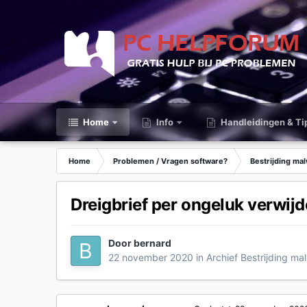
Home
Info
Handleidingen & Ti
Home
Problemen / Vragen software?
Bestrijding ma
Dreigbrief per ongeluk verwijd
Door
bernard
22 november 2020
in
Archief Bestrijding ma