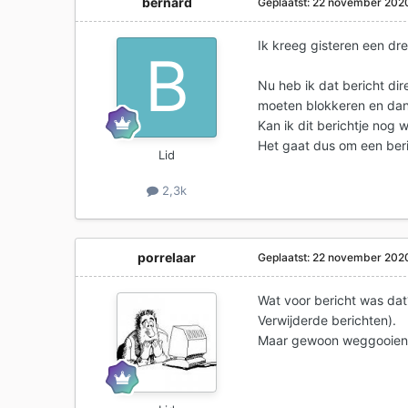
bernard
Geplaatst:
22 november 202
Ik kreeg gisteren een dr
Nu heb ik dat bericht dir
moeten blokkeren en da
Kan ik dit berichtje nog 
Het gaat dus om een be
Lid
2,3k
porrelaar
Geplaatst:
22 november 202
Wat voor bericht was dat?
Verwijderde berichten).
Maar gewoon weggooien i