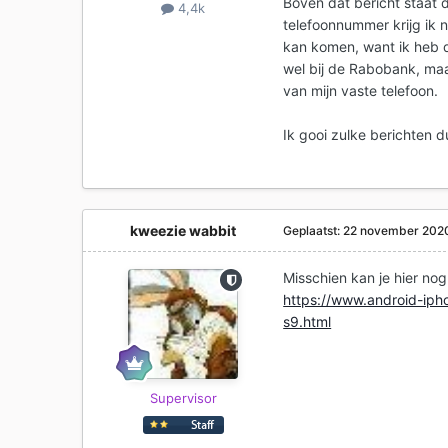
Boven dat bericht staat 
4,4k
telefoonnummer krijg ik n
kan komen, want ik heb 
wel bij de Rabobank, maa
van mijn vaste telefoon.
Ik gooi zulke berichten 
kweezie wabbit
Geplaatst:
22 november 202
Misschien kan je hier no
https://www.android-iph
s9.html
Supervisor