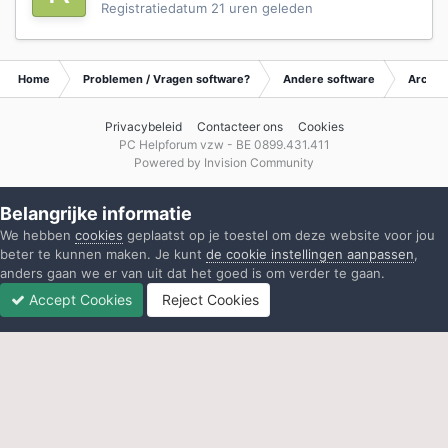
Registratiedatum
21 uren geleden
Home
Problemen / Vragen software?
Andere software
Archie
Privacybeleid
Contacteer ons
Cookies
PC Helpforum vzw - BE 0899.431.411
Powered by Invision Community
Belangrijke informatie
We hebben
cookies
geplaatst op je toestel om deze website voor jou
beter te kunnen maken. Je kunt
de cookie instellingen aanpassen
,
anders gaan we er van uit dat het goed is om verder te gaan.
Accept Cookies
Reject Cookies
Forums
Ongelezen
Inloggen
Registreren
Meer