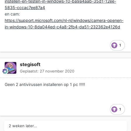
instellen-en-testen-in-windows-10-ba9a4aab-35d1-12ee-
5835-cccac7ee87a4
en cam:
https://support.microsoft.com/nl-nl/windows/camera-openen-
in-windows-10-8da044ed-c4a8-2fb4-da51-232362e4126d
1
stegisoft
Geplaatst:
27 november 2020
Geen 2 antivirussen installeren op 1 pc !!!!!
1
2 weken later...