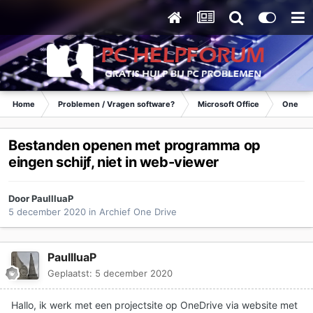
Home
Problemen / Vragen software?
Microsoft Office
OneDri
Bestanden openen met programma op
eingen schijf, niet in web-viewer
Door
PaullluaP
5 december 2020
in
Archief One Drive
PaullluaP
Geplaatst:
5 december 2020
Hallo, ik werk met een projectsite op OneDrive via website met