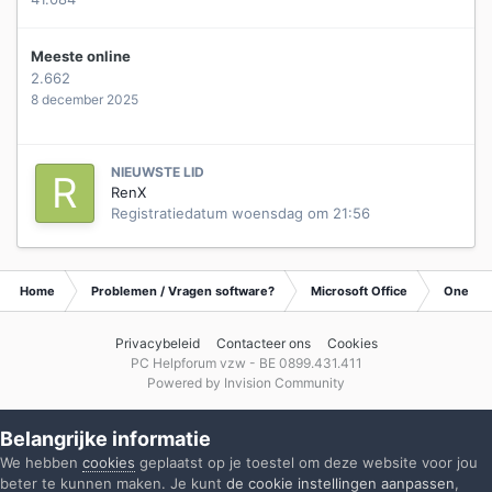
Meeste online
2.662
8 december 2025
NIEUWSTE LID
RenX
Registratiedatum
woensdag om 21:56
Home
Problemen / Vragen software?
Microsoft Office
OneDri
Privacybeleid
Contacteer ons
Cookies
PC Helpforum vzw - BE 0899.431.411
Powered by Invision Community
Belangrijke informatie
We hebben
cookies
geplaatst op je toestel om deze website voor jou
beter te kunnen maken. Je kunt
de cookie instellingen aanpassen
,