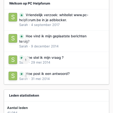
Welkom op PC Helpforum
Vriendelijk verzoek: whitelist www.pc-
0
helpforum.be in je adblocker.
Sarah
·
4 september 2017
Hoe vind ik mijn geplaatste berichten
0
terug?
Sarah
·
9 december 2014
Hoe stel ik mijn vraag ?
1
Sarah
·
29 mei 2014
Hoe post ik een antwoord?
0
Sarah
·
31 mei 2014
Leden statistieken
Aantal leden
41.084