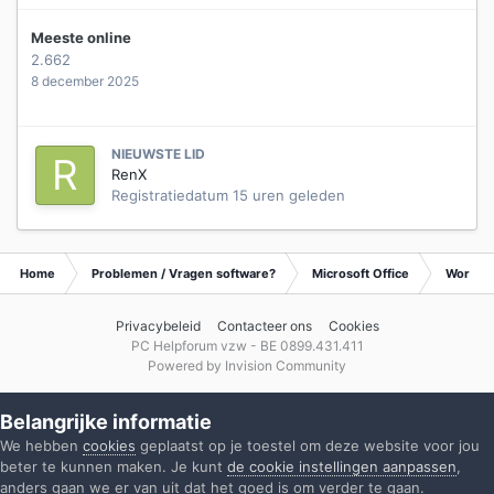
Meeste online
2.662
8 december 2025
NIEUWSTE LID
RenX
Registratiedatum
15 uren geleden
Home
Problemen / Vragen software?
Microsoft Office
Word
Privacybeleid
Contacteer ons
Cookies
PC Helpforum vzw - BE 0899.431.411
Powered by Invision Community
Belangrijke informatie
We hebben
cookies
geplaatst op je toestel om deze website voor jou
beter te kunnen maken. Je kunt
de cookie instellingen aanpassen
,
anders gaan we er van uit dat het goed is om verder te gaan.