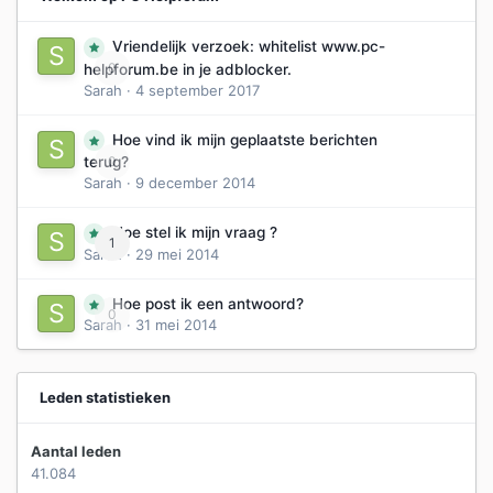
Vriendelijk verzoek: whitelist www.pc-
0
helpforum.be in je adblocker.
Sarah
·
4 september 2017
Hoe vind ik mijn geplaatste berichten
0
terug?
Sarah
·
9 december 2014
Hoe stel ik mijn vraag ?
1
Sarah
·
29 mei 2014
Hoe post ik een antwoord?
0
Sarah
·
31 mei 2014
Leden statistieken
Aantal leden
41.084