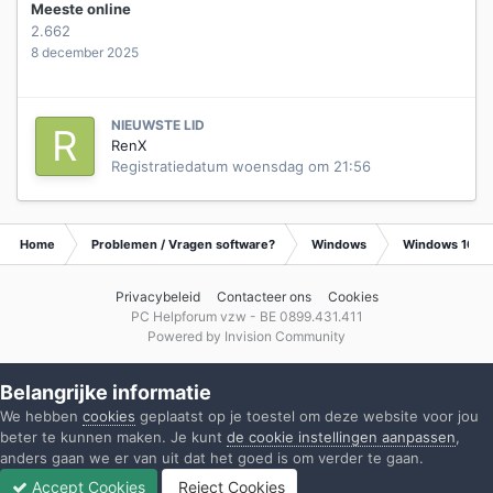
Meeste online
2.662
8 december 2025
NIEUWSTE LID
RenX
Registratiedatum
woensdag om 21:56
Home
Problemen / Vragen software?
Windows
Windows 10
Privacybeleid
Contacteer ons
Cookies
PC Helpforum vzw - BE 0899.431.411
Powered by Invision Community
Belangrijke informatie
We hebben
cookies
geplaatst op je toestel om deze website voor jou
beter te kunnen maken. Je kunt
de cookie instellingen aanpassen
,
anders gaan we er van uit dat het goed is om verder te gaan.
Accept Cookies
Reject Cookies