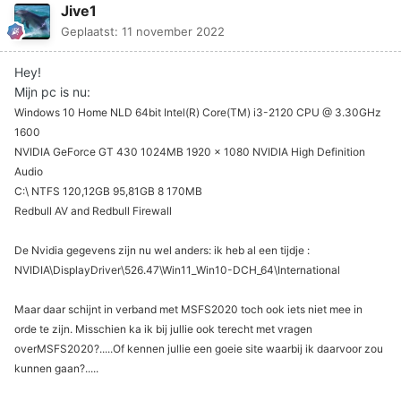
Jive1
Geplaatst:
11 november 2022
Hey!
Mijn pc is nu:
Windows 10 Home NLD 64bit Intel(R) Core(TM) i3-2120 CPU @ 3.30GHz
1600
NVIDIA GeForce GT 430 1024MB 1920 x 1080 NVIDIA High Definition
Audio
C:\ NTFS 120,12GB 95,81GB 8 170MB
Redbull AV and Redbull Firewall
De Nvidia gegevens zijn nu wel anders: ik heb al een tijdje
:
NVIDIA\DisplayDriver\526.47\Win11_Win10-DCH_64\International
Maar daar schijnt in verband met MSFS2020 toch ook iets niet mee in
orde te zijn. Misschien ka ik bij jullie ook terecht met vragen
overMSFS2020?.....Of kennen jullie een goeie site waarbij ik daarvoor zou
kunnen gaan?.....