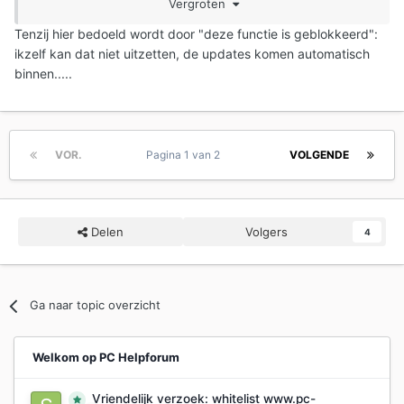
Vergroten
geblokkeerd
. In dit geval (je printer accepteert geen
updates) is dus het niet nodig paswoorden aan te passen.
Tenzij hier bedoeld wordt door "deze functie is geblokkeerd":
ikzelf kan dat niet uitzetten, de updates komen automatisch
Het is wel zo dat meerdere gebruikers, waaronder ikzelf
binnen.....
en de verschillende vzw's waar ik werk, problemen blijven
ondervinden met niet-HP inkt, zelfs al werden updates
uitgeschakeld.
VOR.
Pagina 1 van 2
VOLGENDE
Delen
Volgers
4
Ga naar topic overzicht
Welkom op PC Helpforum
Vriendelijk verzoek: whitelist www.pc-