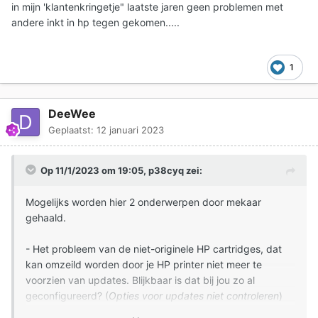
in mijn 'klantenkringetje" laatste jaren geen problemen met
andere inkt in hp tegen gekomen.....
1
DeeWee
Geplaatst:
12 januari 2023
Op 11/1/2023 om 19:05,
p38cyq
zei:
Mogelijks worden hier 2 onderwerpen door mekaar
gehaald.
- Het probleem van de niet-originele HP cartridges, dat
kan omzeild worden door je HP printer niet meer te
voorzien van updates. Blijkbaar is dat bij jou zo al
geconfigureerd? (
Opties voor updates niet controleren
)
- Je schrijft
:
Er staat: deze functie is door de beheerder