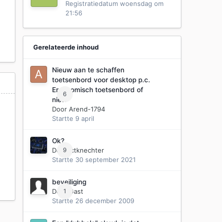
Registratiedatum
woensdag om
21:56
Gerelateerde inhoud
Nieuw aan te schaffen
toetsenbord voor desktop p.c.
Ergonomisch toetsenbord of
6
niet?
Door
Arend-1794
Startte
9 april
Ok?
Door
9
ictknechter
Startte
30 september 2021
beveiliging
Door Gast
1
Startte
26 december 2009