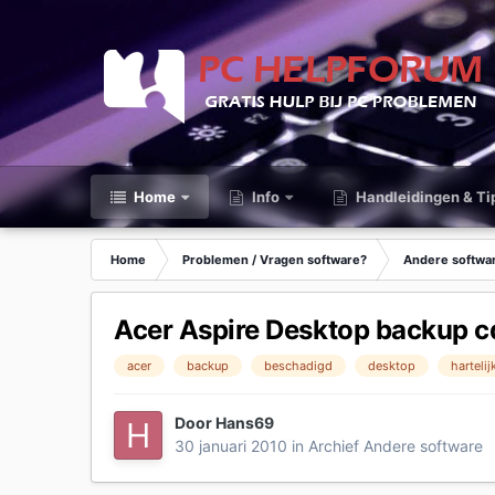
Home
Info
Handleidingen & Ti
Home
Problemen / Vragen software?
Andere softwa
Acer Aspire Desktop backup c
acer
backup
beschadigd
desktop
hartelij
Door
Hans69
30 januari 2010
in
Archief Andere software