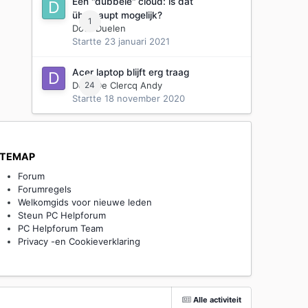
Een "dubbele" cloud: is dat
überhaupt mogelijk?
1
Door
Duelen
Startte
23 januari 2021
Acer laptop blijft erg traag
Door
24
De Clercq Andy
Startte
18 november 2020
ITEMAP
Forum
Forumregels
Welkomgids voor nieuwe leden
Steun PC Helpforum
PC Helpforum Team
Privacy -en Cookieverklaring
Alle activiteit