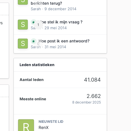
0
berichten terug?
Sarah
·
9 december 2014
Hoe stel ik mijn vraag ?
ws
1
Sarah
·
29 mei 2014
Hoe post ik een antwoord?
0
Sarah
·
31 mei 2014
Leden statistieken
41.084
Aantal leden
2.662
Meeste online
8 december 2025
NIEUWSTE LID
RenX