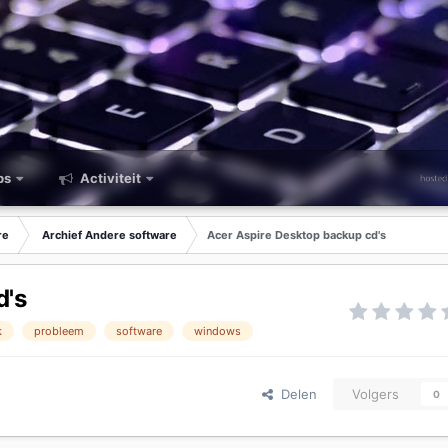
ps
Activiteit
re
Archief Andere software
Acer Aspire Desktop backup cd's
d's
k
probleem
software
windows
Delen
Volgers
0