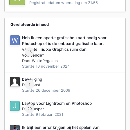
Registratiedatum
woensdag om 21:56
Gerelateerde inhoud
Heb ik een aparte grafische kaart nodig voor
Photoshop of is de onboard grafische kaart
van Intel Iris Xe Graphics ruim dan
15
voldoende?
Door
WhitePegasus
Startte
10 november 2024
beveiliging
Door Gast
1
Startte
26 december 2009
Laptop voor Lightroom en Photoshop
Door
20
Jasper
Startte
9 februari 2021
Ik blijf een error krijgen bij het spelen van