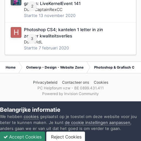
games: LiveKernelEvent 141
2
Door
CaptainRexCC
Startte
13 november 2020
Photoshop CS4; kantelen 1 letter in zin
zonder kwaliteitsverlies
3
Door
HdL
Startte
7 februari 2020
Home
Ontwerp - Design - Website Zone
Photoshop & Grafisch Ont
Privacybeleid
Contacteer ons
Cookies
PC Helpforum vzw - BE 0899.431.411
Powered by Invision Community
Belangrijke informatie
We hebben
cookies
geplaatst op je toestel om deze website voor jou
beter te kunnen maken. Je kunt
de cookie instellingen aanpassen
,
anders gaan we er van uit dat het goed is om verder te gaan.
Accept Cookies
Reject Cookies