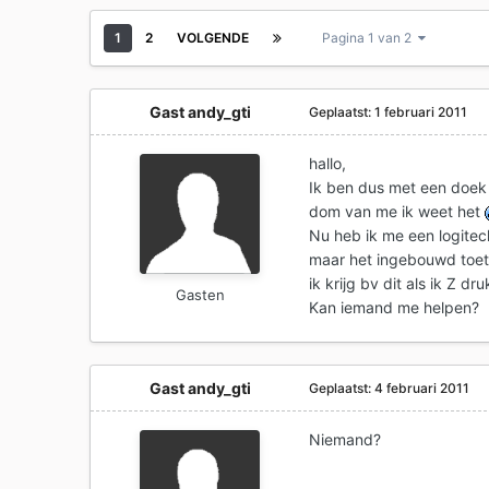
1
2
VOLGENDE
Pagina 1 van 2
Gast andy_gti
Geplaatst:
1 februari 2011
hallo,
Ik ben dus met een doek
dom van me ik weet het
Nu heb ik me een logite
maar het ingebouwd toet
ik krijg bv dit als ik Z dr
Gasten
Kan iemand me helpen?
Gast andy_gti
Geplaatst:
4 februari 2011
Niemand?