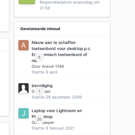
Registratiedatum
woensdag om
21:56
Gerelateerde inhoud
Nieuw aan te schaffen
toetsenbord voor desktop p.c.
Ergonomisch toetsenbord of
6
niet?
Door
Arend-1794
Startte
9 april
beveiliging
Door Gast
1
Startte
26 december 2009
Laptop voor Lightroom en
Photoshop
20
Door
Jasper
Startte
9 februari 2021