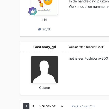
In de handleiding pluizen
Welk model en nummer va
Lid
26,3k
Gast andy_gti
Geplaatst:
6 februari 2011
het is een toshiba p-300
Gasten
1
2
VOLGENDE
Pagina 1 van 2