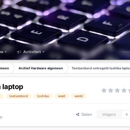
ps
Activiteit
emeen
Archief Hardware algemeen
Toetsenbord ontregeld toshiba lapt
 laptop
m
toetsenbord
toshiba
weet
werkt
Delen
Volgers
0
en