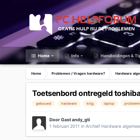
Home
Info
Handleidingen & Ti
Home
Problemen / Vragen hardware?
Hardware alg
Toetsenbord ontregeld toshiba
gebouwd
hardware
krijg
laptop
problee
Door Gast andy_gti
1 februari 2011
in
Archief Hardware algeme