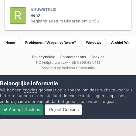
NIEUWSTE LID
RenX
Registratiedatum
Gisteren om 21:56
Home
Problemen / Vragen software?
Windows
Archief Wind
Privacybeleid
Contacteer ons
Cookies
PC Helpforum vzw - BE 0899.431.411
Powered by Invision Community
Belangrijke informatie
We hebben
cookies
geplaatst op je toestel om deze website voor jou
beter te kunnen maken. Je kunt
de cookie instellingen aanpassen
,
anders gaan we er van uit dat het goed is om verder te gaan.
Accept Cookies
Reject Cookies
Forums
Ongelezen
Inloggen
Registreren
Meer