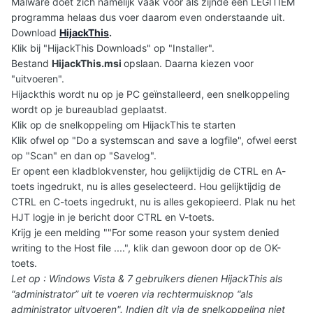
Malware doet zich namelijk vaak voor als zijnde een LEGITIEM
programma helaas dus voer daarom even onderstaande uit.
Download
HijackThis
.
Klik bij "HijackThis Downloads" op "Installer".
Bestand
HijackThis.msi
opslaan. Daarna kiezen voor
"uitvoeren".
Hijackthis wordt nu op je PC geïnstalleerd, een snelkoppeling
wordt op je bureaublad geplaatst.
Klik op de snelkoppeling om HijackThis te starten
Klik ofwel op "Do a systemscan and save a logfile", ofwel eerst
op "Scan" en dan op "Savelog".
Er opent een kladblokvenster, hou gelijktijdig de CTRL en A-
toets ingedrukt, nu is alles geselecteerd. Hou gelijktijdig de
CTRL en C-toets ingedrukt, nu is alles gekopieerd. Plak nu het
HJT logje in je bericht door CTRL en V-toets.
Krijg je een melding ""For some reason your system denied
writing to the Host file ....", klik dan gewoon door op de OK-
toets.
Let op : Windows Vista & 7 gebruikers dienen HijackThis als
“administrator” uit te voeren via rechtermuisknop “als
administrator uitvoeren
". Indien dit via de snelkoppeling niet