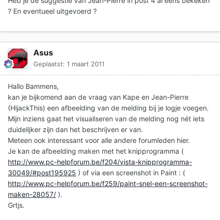
Heb je de suggestie van Jean-Pierre in post 4 al eens bekeken
? En eventueel uitgevoerd ?
Asus
Geplaatst:
1 maart 2011
Hallo Bammens,
kan je bijkomend aan de vraag van Kape en Jean-Pierre
(HijackThis) een afbeelding van de melding bij je logje voegen.
Mijn inziens gaat het visualiseren van de melding nog nét iets
duidelijker zijn dan het beschrijven er van.
Meteen ook interessant voor alle andere forumleden hier.
Je kan de afbeelding maken met het knipprogramma (
http://www.pc-helpforum.be/f204/vista-knipprogramma-
30049/#post195925
) of via een screenshot in Paint : (
http://www.pc-helpforum.be/f259/paint-snel-een-screenshot-
maken-28057/
).
Grtjs.