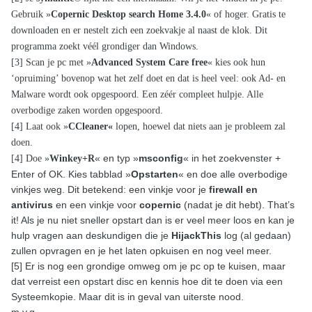
Gebruik »
Copernic Desktop search Home 3.4.0
« of hoger. Gratis te
downloaden en er nestelt zich een zoekvakje al naast de klok. Dit
programma zoekt véél grondiger dan Windows.
[3] Scan je pc met »
Advanced System Care free
« kies ook hun
‘opruiming’ bovenop wat het zelf doet en dat is heel veel: ook Ad- en
Malware wordt ook opgespoord. Een zéér compleet hulpje. Alle
overbodige zaken worden opgespoord.
[4] Laat ook »
CCleaner«
lopen, hoewel dat niets aan je probleem zal
doen.
« en typ »
msconfig
« in het zoekvenster +
[4] Doe »
Winkey+R
Enter of OK. Kies tabblad »
Opstarten
«
en doe alle overbodige
vinkjes weg. Dit betekend: een vinkje voor je
firewall en
antivirus
en een vinkje voor
copernic
(nadat je dit hebt). That’s
it! Als je nu niet sneller opstart dan is er veel meer loos en kan je
hulp vragen aan deskundigen die je
HijackThis
log (al gedaan)
zullen opvragen en je het laten opkuisen en nog veel meer.
[5] Er is nog een grondige omweg om je pc op te kuisen, maar
dat verreist een opstart disc en kennis hoe dit te doen via een
Systeemkopie. Maar dit is in geval van uiterste nood.