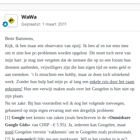
WaWa
Geplaatst:
1 maart 2011
Beste Bammens,
Kijk, ik ben maar een observator van opzij. Ik lees af en toe eens mee
om te zien hoe pc-problemen worden opgelost. Dit moet toch eerst van
mijn hart: je mag niet vergeten dat de mensen die op zo een forum hun
diensten aanbieden, vrijwilligers zijn die hun eigen tijd en soms geld er
aan toesteken. ’t Is misschien een hobby, maar ze doen toch uitstekend
werk. Zonder hun hulp had mijn pc al lang een
enkele reis door het raam
gekregen!
Hun een verwijt maken zoals over het Googelen is hier niet op
zijn plaats.
Nu ter zake: Bij hun voorstellen wil ik nog het volgende toevoegen,
gebaseerd op mijn eigen ervaring met een dergelijk probleem:
[1]
Google
met kennis van zaken (zoals beschreven in de »
Onmisbare
«
Google Gids
van CHIP - € 5.95). Ja, iedereen kan Googelen, maar
goed
Googelen verreist ‘vakkennis’ om te Googelen zoals professionals.
[2] Je
symantic©
lijkt me een merknaam. Wil je het vinden in je pc?