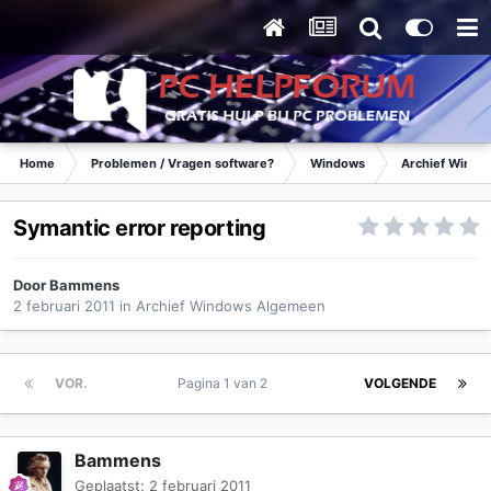
Home
Problemen / Vragen software?
Windows
Archief Wind
Symantic error reporting
Door
Bammens
2 februari 2011
in
Archief Windows Algemeen
VOR.
Pagina 1 van 2
VOLGENDE
Bammens
Geplaatst:
2 februari 2011