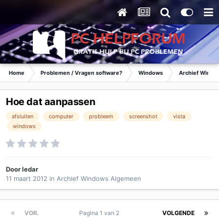
Home
Problemen / Vragen software?
Windows
Archief Wind
Hoe dat aanpassen
afsluiten
computer
probleem
screenshot
vista
windows
Door
ledar
11 maart 2012
in
Archief Windows Algemeen
VOR.
Pagina 1 van 2
VOLGENDE