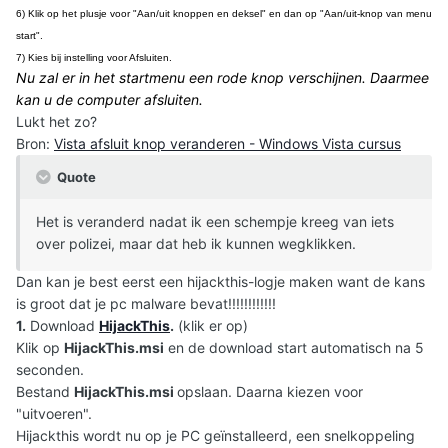
6) Klik op het plusje voor "Aan/uit knoppen en deksel" en dan op "Aan/uit-knop van menu
start".
7) Kies bij instelling voor Afsluiten.
Nu zal er in het startmenu een rode knop verschijnen. Daarmee
kan u de computer afsluiten.
Lukt het zo?
Bron:
Vista afsluit knop veranderen - Windows Vista cursus
Quote
Het is veranderd nadat ik een schempje kreeg van iets
over polizei, maar dat heb ik kunnen wegklikken.
Dan kan je best eerst een hijackthis-logje maken want de kans
is groot dat je pc malware bevat!!!!!!!!!!!!
1.
Download
HijackThis
.
(klik er op)
Klik op
HijackThis.msi
en de download start automatisch na 5
seconden.
Bestand
HijackThis.msi
opslaan. Daarna kiezen voor
"uitvoeren".
Hijackthis wordt nu op je PC geïnstalleerd, een snelkoppeling