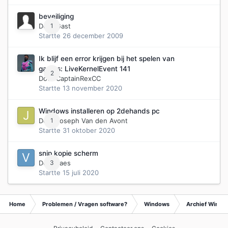
beveiliging
Door Gast
1
Startte
26 december 2009
Ik blijf een error krijgen bij het spelen van
games: LiveKernelEvent 141
2
Door
CaptainRexCC
Startte
13 november 2020
Windows installeren op 2dehands pc
Door
1
Joseph Van den Avont
Startte
31 oktober 2020
snip kopie scherm
Door
3
vaes
Startte
15 juli 2020
Home
Problemen / Vragen software?
Windows
Archief Wind