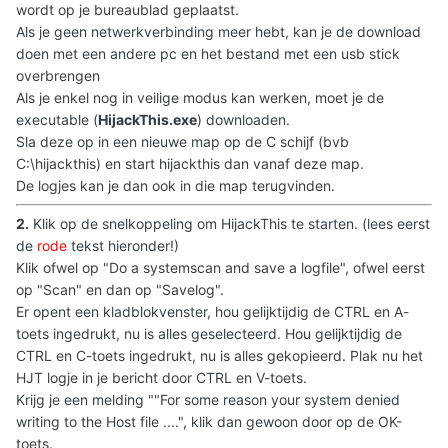
wordt op je bureaublad geplaatst.
Als je geen netwerkverbinding meer hebt, kan je de download
doen met een andere pc en het bestand met een usb stick
overbrengen
Als je enkel nog in veilige modus kan werken, moet je de
executable (
HijackThis.exe
) downloaden.
Sla deze op in een nieuwe map op de C schijf (bvb
C:\hijackthis) en start hijackthis dan vanaf deze map.
De logjes kan je dan ook in die map terugvinden.
2.
Klik op de snelkoppeling om HijackThis te starten. (lees eerst
de
rode
tekst hieronder!)
Klik ofwel op "Do a systemscan and save a logfile", ofwel eerst
op "Scan" en dan op "Savelog".
Er opent een kladblokvenster, hou gelijktijdig de CTRL en A-
toets ingedrukt, nu is alles geselecteerd. Hou gelijktijdig de
CTRL en C-toets ingedrukt, nu is alles gekopieerd. Plak nu het
HJT logje in je bericht door CTRL en V-toets.
Krijg je een melding ""For some reason your system denied
writing to the Host file ....", klik dan gewoon door op de OK-
toets.