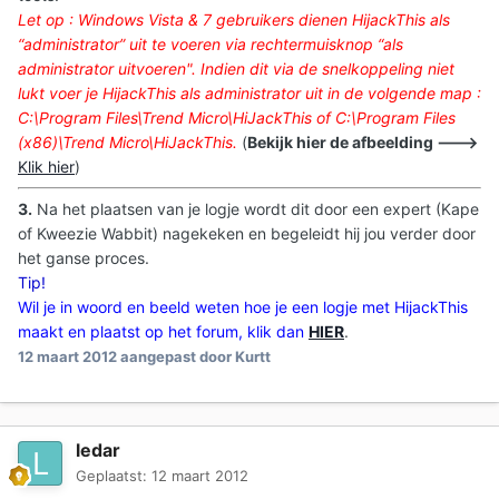
Let op : Windows Vista & 7 gebruikers dienen HijackThis als
“administrator” uit te voeren via rechtermuisknop “als
administrator uitvoeren
". Indien dit via de snelkoppeling niet
lukt voer je HijackThis als administrator uit in de volgende map :
C:\Program Files\Trend Micro\HiJackThis of C:\Program Files
(x86)\Trend Micro\HiJackThis.
(
Bekijk hier de afbeelding --->
Klik hier
)
3.
Na het plaatsen van je logje wordt dit door een expert (Kape
of Kweezie Wabbit) nagekeken en begeleidt hij jou verder door
het ganse proces.
Tip!
Wil je in woord en beeld weten hoe je een logje met HijackThis
maakt en plaatst op het forum, klik dan
HIER
.
12 maart 2012
aangepast door Kurtt
ledar
Geplaatst:
12 maart 2012