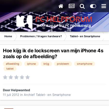
Home
Problemen / Vragen hardware?
Tablet- en Smartphone
Hoe kijg ik de lockscreen van mijn iPhone 4s
zoals op de afbeelding?
afbeelding
iphone
krijg
probleem
smartphone
tablet
Door
Helpwanted
11 juli 2012
in
Archief Tablet- en Smartphone