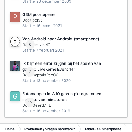
Startte
26 december 2009
GSM poortopener
Door
0
pol55
Startte
16 maart 2021
Van Android naar Android (smartphone)
Door
6
dreivilo47
Startte
7 februari 2021
Ik blijf een error krijgen bij het spelen van
games: LiveKernelEvent 141
2
Door
CaptainRexCC
Startte
13 november 2020
Fotomappen in W10 geven pictogrammen
inplaats van miniaturen
12
Door
GeertMFL
Startte
16 november 2019
Home
Problemen / Vragen hardware?
Tablet- en Smartphone