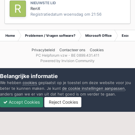
NIEUWSTE LID
RenX
Registratiedatum
woensdag om 21:56
Home
Problemen / Vragen software?
Microsoft Office
Excel
Privacybeleid
Contacteer ons
Cookies
PC Helpforum vzw - BE 0899.431.411
Powered by Invision Community
Belangrijke informatie
We hebben
cookies
geplaatst op je toestel om deze website voor jou
beter te kunnen maken. Je kunt
de cookie instellingen aanpassen
,
anders gaan we er van uit dat het goed is om verder te gaan.
Accept Cookies
Reject Cookies
Forums
Ongelezen
Inloggen
Registreren
Meer