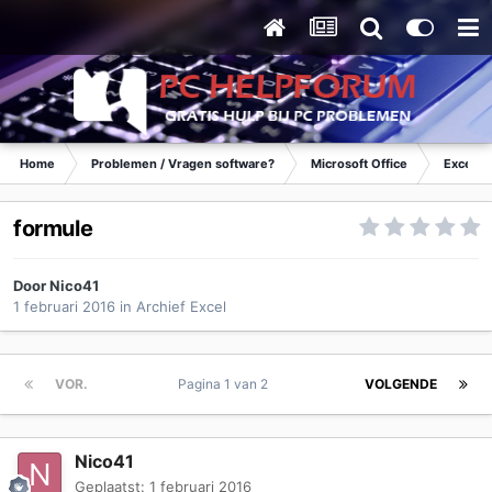
Home
Problemen / Vragen software?
Microsoft Office
Excel
formule
Door
Nico41
1 februari 2016
in
Archief Excel
VOR.
Pagina 1 van 2
VOLGENDE
Nico41
Geplaatst:
1 februari 2016