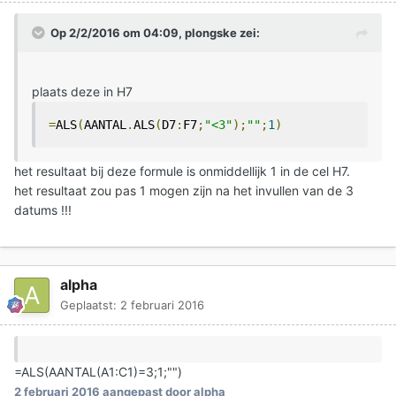
Op 2/2/2016 om 04:09, plongske zei:
plaats deze in H7
=
ALS
(
AANTAL
.
ALS
(
D7
:
F7
;
"<3"
);
""
;
1
)
het resultaat bij deze formule is onmiddellijk 1 in de cel H7.
het resultaat zou pas 1 mogen zijn na het invullen van de 3
datums !!!
alpha
Geplaatst:
2 februari 2016
=ALS(AANTAL(A1:C1)=3;1;"")
2 februari 2016
aangepast door alpha