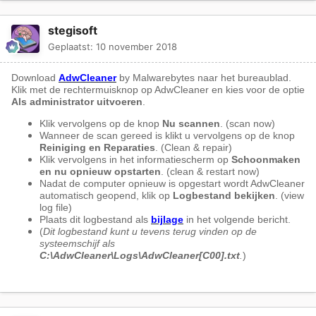
stegisoft
Geplaatst:
10 november 2018
Download
AdwCleaner
by Malwarebytes naar het bureaublad.
Klik met de rechtermuisknop op AdwCleaner en kies voor de optie
Als administrator uitvoeren
.
Klik vervolgens op de knop
Nu scannen
. (scan now)
Wanneer de scan gereed is klikt u vervolgens op de knop
Reiniging en Reparaties
. (Clean & repair)
Klik vervolgens in het informatiescherm op
Schoonmaken
en nu opnieuw opstarten
. (clean & restart now)
Nadat de computer opnieuw is opgestart wordt AdwCleaner
automatisch geopend, klik op
Logbestand bekijken
. (view
log file)
Plaats dit logbestand als
bijlage
in het volgende bericht.
(
Dit logbestand kunt u tevens terug vinden op de
systeemschijf als
C:\AdwCleaner\Logs\AdwCleaner[C00].txt
.
)