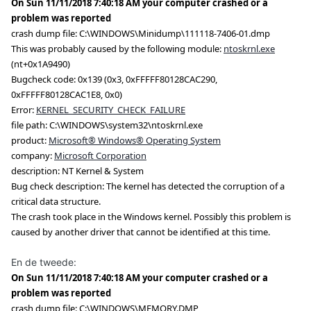
On Sun 11/11/2018 7:40:18 AM your computer crashed or a
problem was reported
crash dump file: C:\WINDOWS\Minidump\111118-7406-01.dmp
This was probably caused by the following module:
ntoskrnl.exe
(nt+0x1A9490)
Bugcheck code: 0x139 (0x3, 0xFFFFF80128CAC290,
0xFFFFF80128CAC1E8, 0x0)
Error:
KERNEL_SECURITY_CHECK_FAILURE
file path: C:\WINDOWS\system32\ntoskrnl.exe
product:
Microsoft® Windows® Operating System
company:
Microsoft Corporation
description: NT Kernel & System
Bug check description: The kernel has detected the corruption of a
critical data structure.
The crash took place in the Windows kernel. Possibly this problem is
caused by another driver that cannot be identified at this time.
En de tweede:
On Sun 11/11/2018 7:40:18 AM your computer crashed or a
problem was reported
crash dump file: C:\WINDOWS\MEMORY.DMP