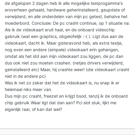
de afgelopen 2 dagen heb ik alle mogelijke testprogamma's
eroverheen gehaald, hardware geherinstalleerd, geupdate of
verwijderd, en alle onderdelen van mijn pc getest, behalve het
moederbord. Conclusie: De pc crasht continue, op 1 situatie na:
Als ik de videokaart eruit haal, en de onboard videochip
gebruik (wat een graphics, obgelofelijk :-( ). Ligt dus aan de
videokaart, dacht ik. Maar gisteravond heb, als extra testje,
nog even een andere (simpele) videokaart erin gehangen,
omdat als het idd aan mijn videokaart zou liggen, de pc dan
dus ook niet zou moeten crashen. (netjes drivers verwijderd,
geinstalleerd etc) Maar, hij crashte weer! (die videokaart crasht
niet in de andere pc)
Was ik net zo zeker dat het de videokaart is, nu snap ik er
helemaal niks meer van.
Dus mijn pc crasht, freezet en krijgt bsod, tenzij ik de onboard
chip gebruik Waar ligt dat dan aan? Pci slot stuk, lijkt me
eigenlijk raar, of kan dat wel?