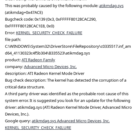
This was probably caused by the following module:
atikmdag.sys
(atikmdag+0x47ACE)
Bugcheck code: 0x139 (0x3, 0xFFFFF80128CAC290,
0xFFFFF80128CAC1E8, 0x0)
Error:
KERNEL_SECURITY_CHECK_FAILURE
file path:
C:\WINDOWS\System32\DriverStore\FileRepository\c0335517.inf_am
d64_41130323c4f5b304\B335523\atikmdag.sys
product:
ATI Radeon Family
company:
Advanced Micro Devices, Inc.
description: ATI Radeon Kernel Mode Driver
Bug check description: The kernel has detected the corruption of a
critical data structure.
A third party driver was identified as the probable root cause of this
system error. It is suggested you look for an update for the following
driver: atikmdag.sys (ATI Radeon Kernel Mode Driver, Advanced Micro
Devices, Inc.).
Google query:
atikmdag.sys Advanced Micro Devices, Inc.
KERNEL_SECURITY_CHECK_FAILURE