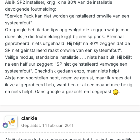
Als ik SP2 installeer, krijg ik na 80% van de installatie
devolgende foutmelding:
"Service Pack kan niet worden geinstalleerd omwille van een
systeemfout"
Op google heb ik dan tips opgevolgd die zeggen wat je moet
doen als je die foutmelding krijgt bij een sp pack. Allemaal
geprobeerd, niets uitgehaald. Hij blijft na 80% zeggen dat de
SP niet geinstalleerd raakt omwille van een systeemfout".
Veilige modus, standalone installatie,. ... niets haalt uit. Hij blijft
na een half uur zeggen: "SP niet geinstalleerd vanwege een
systeemfout". Checkdisk gedaan enzo, maar niets helpt.
Als je nog voorstellen hebt, noem ze gerust, maar ik vrees dat
ik ze al geprobeerd heb, want ben er al een maand mee bezig
en niets helpt. Gans google afgezocht en toegepast
.
clarkie
Geplaatst:
14 februari 2011
Als jij al gans de trukendoos geopend hebt zal het wel moeilijk