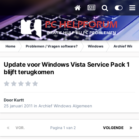
Home
Problemen / Vragen software?
Windows
Archief Wind
Update voor Windows Vista Service Pack 1
blijft terugkomen
Door
Kurtt
25 januari 2011
in
Archief Windows Algemeen
VOR.
Pagina 1 van 2
VOLGENDE