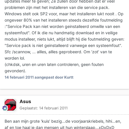
updates meer te geven; Ze zullen door hebben dat er veel
problemen zijn met het installeren van die service pack.
Windows stelt ook SP2 voor, maar het installeren lukt nooit . Op
ongeveer 80% van het installeren steeds dezelfde foutmelding
:"Service Pack kan niet worden geinstalleerd omwille van een
systeemfout". Of ik die nu handmatig download en in veilige
modus installeer, niets lukt, altijd blijft hij die foutmelding geven:
"Service pack is niet geinstalleerd vanwege een systeemfout".
Sfc /scannow, ... allles, allles geprobeerd. Om 'zot' van te
worden lol.
(chkdsk, uren en uren laten controleren, geen fouten
gevonden).
14 februari 2011
aangepast door Kurtt
Asus
Geplaatst:
14 februari 2011
Ben aan mijn grote 'kuis' bezig...de voorjaarskriebels, hihi...en,
af en toe haal je dan mensen uit hun winterslaap...xDxDxD