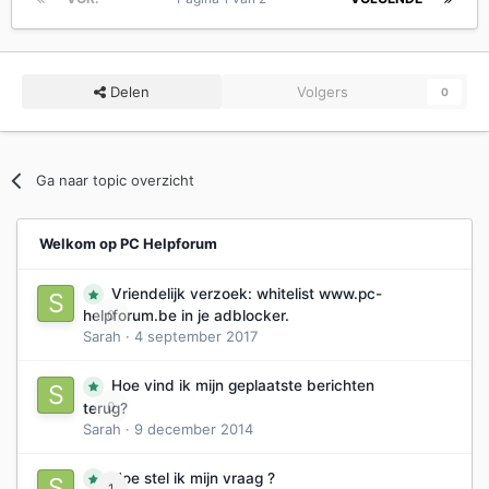
Delen
Volgers
0
Ga naar topic overzicht
Welkom op PC Helpforum
Vriendelijk verzoek: whitelist www.pc-
0
helpforum.be in je adblocker.
Sarah
·
4 september 2017
Hoe vind ik mijn geplaatste berichten
0
terug?
Sarah
·
9 december 2014
Hoe stel ik mijn vraag ?
1