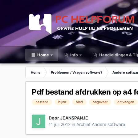
Home
Info
Handleidingen & Ti
Home
Problemen / Vragen software?
Andere softwa
Pdf bestand afdrukken op a4 
bestand
bijna
blad
ongeveer
ontvangen
Door
JEANSPANJE
11 juli 2012
in
Archief Andere software