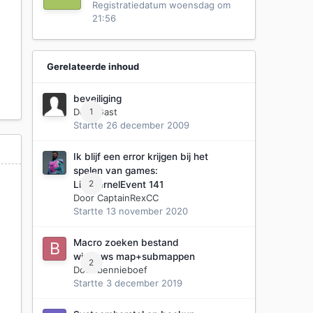
Registratiedatum
woensdag om
21:56
Gerelateerde inhoud
beveiliging
Door Gast
1
Startte
26 december 2009
Ik blijf een error krijgen bij het
spelen van games:
2
LiveKernelEvent 141
Door
CaptainRexCC
Startte
13 november 2020
Macro zoeken bestand
windows map+submappen
2
Door
bennieboef
Startte
3 december 2019