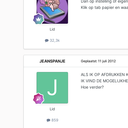
Dan op instelling of eig
Klik op tab papier en waa
Lid
32,3k
JEANSPANJE
Geplaatst:
11 juli 2012
ALS IK OP AFDRUKKEN K
IK VIND DE MOGELIJKH
Hoe verder?
Lid
859