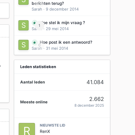
0
berichten terug?
Sarah
·
9 december 2014
Hoe stel ik mijn vraag ?
1
Sarah
·
29 mei 2014
Hoe post ik een antwoord?
0
Sarah
·
31 mei 2014
A
Leden statistieken
41.084
Aantal leden
2.662
Meeste online
8 december 2025
NIEUWSTE LID
RenX