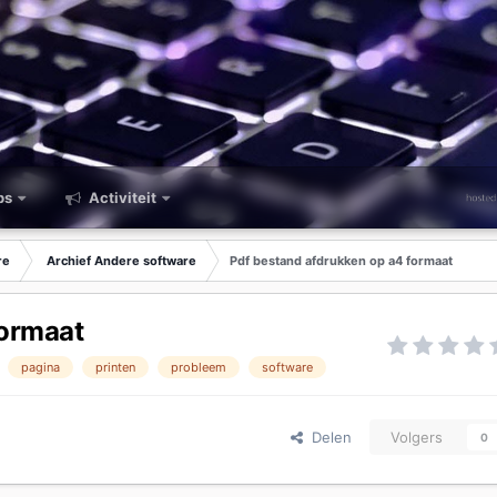
ps
Activiteit
re
Archief Andere software
Pdf bestand afdrukken op a4 formaat
formaat
pagina
printen
probleem
software
Delen
Volgers
0