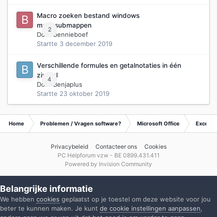
Macro zoeken bestand windows
map+submappen
2
Door
bennieboef
Startte
3 december 2019
Verschillende formules en getalnotaties in één
zin/cel
4
Door
Benjaplus
Startte
23 oktober 2019
Home
Problemen / Vragen software?
Microsoft Office
Excel
Privacybeleid
Contacteer ons
Cookies
PC Helpforum vzw - BE 0899.431.411
Powered by Invision Community
Belangrijke informatie
We hebben
cookies
geplaatst op je toestel om deze website voor jou
beter te kunnen maken. Je kunt
de cookie instellingen aanpassen
,