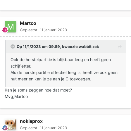
Ook nog: ik merk dat je E en F - schijven nog helemaal
leeg zijn. Voor mij geen probleem, maar die gebruik je dus
niet?
Martco
Langs de andere kant zit je Series H dan weer bijna
propvol. (tijd om die eens 'uit te kuisen'? want dit is niet
Geplaatst:
11 januari 2023
bevorderlijk om mee te werken)
Op 11/1/2023 om 09:59,
kweezie wabbit
zei:
Ook de herstelpartitie is blijkbaar leeg en heeft geen
schijfletter.
Als de herstelpartitie effectief leeg is, heeft ze ook geen
nut meer en kan je ze aan je C toevoegen.
Kan je soms zeggen hoe dat moet?
Mvg,Martco
nokiaprox
Geplaatst:
11 januari 2023