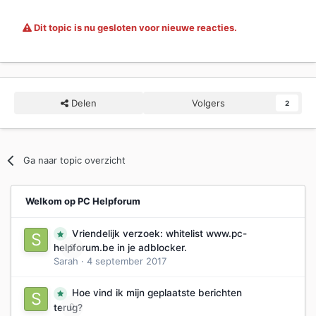
Dit topic is nu gesloten voor nieuwe reacties.
Delen
Volgers
2
Ga naar topic overzicht
Dit is de inhoud van die partitie:
Welkom op PC Helpforum
Vriendelijk verzoek: whitelist www.pc-
0
helpforum.be in je adblocker.
Sarah
·
4 september 2017
Hoe vind ik mijn geplaatste berichten
0
terug?