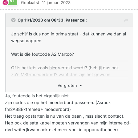
Geplaatst:
11 januari 2023
Op 11/1/2023 om 08:33,
Passer
zei:
Je schijf is dus nog in prima staat - dat kunnen we dan al
wegschrappen.
Wat is die foutcode A2 Martco?
Of is het iets zoals
hier
verteld wordt? (heb jij dus ook
zo'n MSI-moederbord? want dan zijn het gewoon
'standaardmeldingen/codes' die voorbijkomen en niet
Vergroten
noodzakelijk foutmeldingen)
(en kan het aan een slecht contact/beetje brakke kabel
Ja, foutcode is het eigenlijk niet.
gelegen hebben - en is dit door je aandrukken van je
Zijn codes die op het moederbord passeren. (
Asrock
kabels blijkbaar verholpen)
fm2A88Extreme6+ moederbord)
Het traag opstarten is nu van de baan , mss slecht contact.
Verder: is je hoofdprobleem (het langzaam opstarten) nu
Heb ook de sata kabel moeten vervangen van mijn interne cd-
voor een groot deel van de baan?
dvd writer(kwam ook niet meer voor in apparaatbeheer)