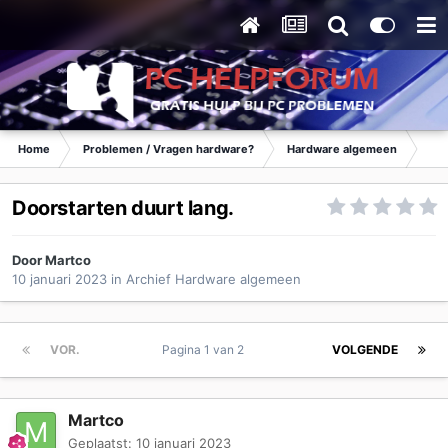
Home
Problemen / Vragen hardware?
Hardware algemeen
Ar
Doorstarten duurt lang.
Door
Martco
10 januari 2023
in
Archief Hardware algemeen
VOR.
Pagina 1 van 2
VOLGENDE
Martco
Geplaatst:
10 januari 2023