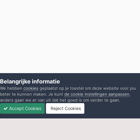
Belangrijke informatie
We hebben
cookies
geplaatst op je toestel om deze website voor jou
beter te kunnen maken. Je kunt
de cookie instellingen aanpassen
,
anders gaan we er van uit dat het goed is om verder te gaan.
Accept Cookies
Reject Cookies
Forums
Ongelezen
Inloggen
Registreren
Meer