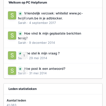
Welkom op PC Helpforum
Vriendelijk verzoek: whitelist www.pc-
0
helpforum.be in je adblocker.
Sarah
·
4 september 2017
Hoe vind ik mijn geplaatste berichten
0
terug?
Sarah
·
9 december 2014
Hoe stel ik mijn vraag ?
1
Sarah
·
29 mei 2014
Hoe post ik een antwoord?
0
Sarah
·
31 mei 2014
Leden statistieken
Aantal leden
41.083