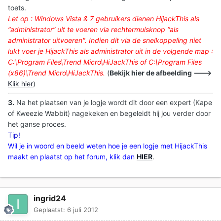
toets.
Let op : Windows Vista & 7 gebruikers dienen HijackThis als
“administrator” uit te voeren via rechtermuisknop “als
administrator uitvoeren
". Indien dit via de snelkoppeling niet
lukt voer je HijackThis als administrator uit in de volgende map :
C:\Program Files\Trend Micro\HiJackThis of C:\Program Files
(x86)\Trend Micro\HiJackThis.
(
Bekijk hier de afbeelding --->
Klik hier
)
3.
Na het plaatsen van je logje wordt dit door een expert (Kape
of Kweezie Wabbit) nagekeken en begeleidt hij jou verder door
het ganse proces.
Tip!
Wil je in woord en beeld weten hoe je een logje met HijackThis
maakt en plaatst op het forum, klik dan
HIER
.
ingrid24
Geplaatst:
6 juli 2012