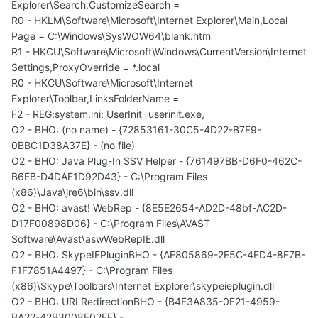
Explorer\Search,CustomizeSearch =
R0 - HKLM\Software\Microsoft\Internet Explorer\Main,Local
Page = C:\Windows\SysWOW64\blank.htm
R1 - HKCU\Software\Microsoft\Windows\CurrentVersion\Internet
Settings,ProxyOverride = *.local
R0 - HKCU\Software\Microsoft\Internet
Explorer\Toolbar,LinksFolderName =
F2 - REG:system.ini: UserInit=userinit.exe,
O2 - BHO: (no name) - {72853161-30C5-4D22-B7F9-
0BBC1D38A37E} - (no file)
O2 - BHO: Java Plug-In SSV Helper - {761497BB-D6F0-462C-
B6EB-D4DAF1D92D43} - C:\Program Files
(x86)\Java\jre6\bin\ssv.dll
O2 - BHO: avast! WebRep - {8E5E2654-AD2D-48bf-AC2D-
D17F00898D06} - C:\Program Files\AVAST
Software\Avast\aswWebRepIE.dll
O2 - BHO: SkypeIEPluginBHO - {AE805869-2E5C-4ED4-8F7B-
F1F7851A4497} - C:\Program Files
(x86)\Skype\Toolbars\Internet Explorer\skypeieplugin.dll
O2 - BHO: URLRedirectionBHO - {B4F3A835-0E21-4959-
BA22-42B3008E02FF} -