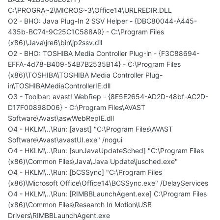
C:\PROGRA~2\MICROS~3\Office14\URLREDIR.DLL
O2 - BHO: Java Plug-In 2 SSV Helper - {DBC80044-A445-
435b-BC74-9C25C1C588A9} - C:\Program Files
(x86)\Java\jre6\bin\jp2ssv.dll
O2 - BHO: TOSHIBA Media Controller Plug-in - {F3C88694-
EFFA-4d78-B409-54B7B2535B14} - C:\Program Files
(x86)\TOSHIBA\TOSHIBA Media Controller Plug-
in\TOSHIBAMediaControllerIE.dll
O3 - Toolbar: avast! WebRep - {8E5E2654-AD2D-48bf-AC2D-
D17F00898D06} - C:\Program Files\AVAST
Software\Avast\aswWebRepIE.dll
O4 - HKLM\..\Run: [avast] "C:\Program Files\AVAST
Software\Avast\avastUI.exe" /nogui
O4 - HKLM\..\Run: [sunJavaUpdateSched] "C:\Program Files
(x86)\Common Files\Java\Java Update\jusched.exe"
O4 - HKLM\..\Run: [bCSSync] "C:\Program Files
(x86)\Microsoft Office\Office14\BCSSync.exe" /DelayServices
O4 - HKLM\..\Run: [RIMBBLaunchAgent.exe] C:\Program Files
(x86)\Common Files\Research In Motion\USB
Drivers\RIMBBLaunchAgent.exe