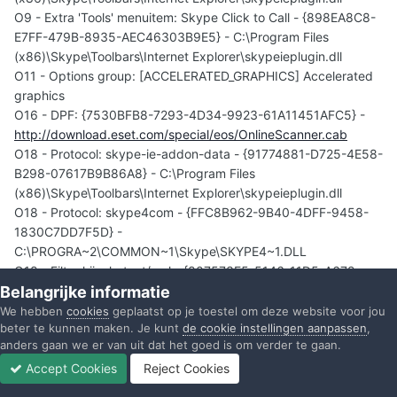
O9 - Extra 'Tools' menuitem: Skype Click to Call - {898EA8C8-
E7FF-479B-8935-AEC46303B9E5} - C:\Program Files
(x86)\Skype\Toolbars\Internet Explorer\skypeieplugin.dll
O11 - Options group: [ACCELERATED_GRAPHICS] Accelerated
graphics
O16 - DPF: {7530BFB8-7293-4D34-9923-61A11451AFC5} -
http://download.eset.com/special/eos/OnlineScanner.cab
O18 - Protocol: skype-ie-addon-data - {91774881-D725-4E58-
B298-07617B9B86A8} - C:\Program Files
(x86)\Skype\Toolbars\Internet Explorer\skypeieplugin.dll
O18 - Protocol: skype4com - {FFC8B962-9B40-4DFF-9458-
1830C7DD7F5D} -
C:\PROGRA~2\COMMON~1\Skype\SKYPE4~1.DLL
O18 - Filter hijack: text/xml - {807573E5-5146-11D5-A672-
Belangrijke informatie
00B0D022E945} - C:\Program Files (x86)\Common
Files\Microsoft Shared\OFFICE14\MSOXMLMF.DLL
We hebben
cookies
geplaatst op je toestel om deze website voor jou
beter te kunnen maken. Je kunt
de cookie instellingen aanpassen
,
O23 - Service: Adobe Flash Player Update Service
anders gaan we er van uit dat het goed is om verder te gaan.
(AdobeFlashPlayerUpdateSvc) - Adobe Systems Incorporated
Accept Cookies
Reject Cookies
-
Forums
Ongelezen
Inloggen
Registreren
Meer
C:\Windows\SysWOW64\Macromed\Flash\FlashPlayerUpdateS