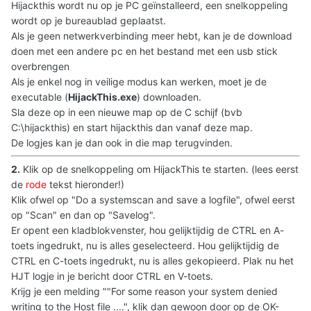
Hijackthis wordt nu op je PC geïnstalleerd, een snelkoppeling
wordt op je bureaublad geplaatst.
Als je geen netwerkverbinding meer hebt, kan je de download
doen met een andere pc en het bestand met een usb stick
overbrengen
Als je enkel nog in veilige modus kan werken, moet je de
executable (
HijackThis.exe
) downloaden.
Sla deze op in een nieuwe map op de C schijf (bvb
C:\hijackthis) en start hijackthis dan vanaf deze map.
De logjes kan je dan ook in die map terugvinden.
2.
Klik op de snelkoppeling om HijackThis te starten. (lees eerst
de
rode
tekst hieronder!)
Klik ofwel op "Do a systemscan and save a logfile", ofwel eerst
op "Scan" en dan op "Savelog".
Er opent een kladblokvenster, hou gelijktijdig de CTRL en A-
toets ingedrukt, nu is alles geselecteerd. Hou gelijktijdig de
CTRL en C-toets ingedrukt, nu is alles gekopieerd. Plak nu het
HJT logje in je bericht door CTRL en V-toets.
Krijg je een melding ""For some reason your system denied
writing to the Host file ....", klik dan gewoon door op de OK-