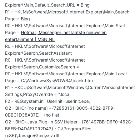
Explorer\Main,Default_Search_URL =
Bing
R1 - HKLM\Software\Microsoft\Internet Explorer\Main,Search
Page =
Bing
R0 - HKLM\Software\Microsoft\Internet Explorer\Main,Start
Page =
Hotmail, Messenger, het laatste nieuws en
entertainment | MSN.NL
R0 - HKLM\Software\Microsoft\Internet
Explorer\Search,SearchAssistant =
R0 - HKLM\Software\Microsoft\Internet
Explorer\Search,CustomizeSearch =
R0 - HKLM\Software\Microsoft\Internet Explorer\Main,Local
Page = C:\Windows\SysWOW64\blank.htm
R1 - HKCU\Software\Microsoft\Windows\CurrentVersion\Internet
Settings,ProxyOverride = *.local
F2 - REG:system.ini: UserInit=userinit.exe,
O2 - BHO: (no name) - {72853161-30C5-4D22-B7F9-
0BBC1D38A37E} - (no file)
O2 - BHO: Java Plug-In SSV Helper - {761497BB-D6F0-462C-
B6EB-D4DAF1D92D43} - C:\Program Files
(x86)\Java\jre6\bin\ssv.dll