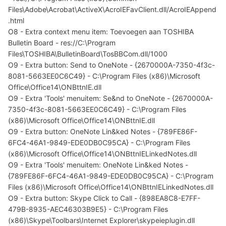
Files\Adobe\Acrobat\ActiveX\AcroIEFavClient.dll/AcroIEAppend
.html
O8 - Extra context menu item: Toevoegen aan TOSHIBA
Bulletin Board - res://C:\Program
Files\TOSHIBA\BulletinBoard\TosBBCom.dll/1000
O9 - Extra button: Send to OneNote - {2670000A-7350-4f3c-
8081-5663EE0C6C49} - C:\Program Files (x86)\Microsoft
Office\Office14\ONBttnIE.dll
O9 - Extra 'Tools' menuitem: Se&nd to OneNote - {2670000A-
7350-4f3c-8081-5663EE0C6C49} - C:\Program Files
(x86)\Microsoft Office\Office14\ONBttnIE.dll
O9 - Extra button: OneNote Lin&ked Notes - {789FE86F-
6FC4-46A1-9849-EDE0DB0C95CA} - C:\Program Files
(x86)\Microsoft Office\Office14\ONBttnIELinkedNotes.dll
O9 - Extra 'Tools' menuitem: OneNote Lin&ked Notes -
{789FE86F-6FC4-46A1-9849-EDE0DB0C95CA} - C:\Program
Files (x86)\Microsoft Office\Office14\ONBttnIELinkedNotes.dll
O9 - Extra button: Skype Click to Call - {898EA8C8-E7FF-
479B-8935-AEC46303B9E5} - C:\Program Files
(x86)\Skype\Toolbars\Internet Explorer\skypeieplugin.dll