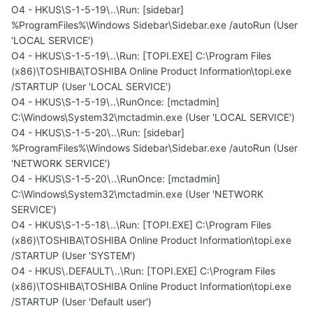
O4 - HKUS\S-1-5-19\..\Run: [sidebar]
%ProgramFiles%\Windows Sidebar\Sidebar.exe /autoRun (User
'LOCAL SERVICE')
O4 - HKUS\S-1-5-19\..\Run: [TOPI.EXE] C:\Program Files
(x86)\TOSHIBA\TOSHIBA Online Product Information\topi.exe
/STARTUP (User 'LOCAL SERVICE')
O4 - HKUS\S-1-5-19\..\RunOnce: [mctadmin]
C:\Windows\System32\mctadmin.exe (User 'LOCAL SERVICE')
O4 - HKUS\S-1-5-20\..\Run: [sidebar]
%ProgramFiles%\Windows Sidebar\Sidebar.exe /autoRun (User
'NETWORK SERVICE')
O4 - HKUS\S-1-5-20\..\RunOnce: [mctadmin]
C:\Windows\System32\mctadmin.exe (User 'NETWORK
SERVICE')
O4 - HKUS\S-1-5-18\..\Run: [TOPI.EXE] C:\Program Files
(x86)\TOSHIBA\TOSHIBA Online Product Information\topi.exe
/STARTUP (User 'SYSTEM')
O4 - HKUS\.DEFAULT\..\Run: [TOPI.EXE] C:\Program Files
(x86)\TOSHIBA\TOSHIBA Online Product Information\topi.exe
/STARTUP (User 'Default user')