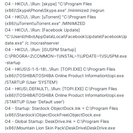
O4 - HKCU\..\Run: [skype] "C:\Program Files
(x86)\Skype\Phone\Skype.exe" /minimized /regrun
O4 - HKCU\..\Run: [uTorrent] "C:\Program Files
(x86)\uTorrent\uTorrent.exe" /MINIMIZED
O4 - HKCU\..\Run: [Facebook Update]
"C:\Users\thibo\AppData\Local\Facebook\Update\FacebookUp
date.exe" /c /nocrashserver
O4 - HKCU\..\Run: [iSUSPM Startup]
C:\PROGRA~2\COMMON~1\INSTAL~1\UPDATE~1\ISUSPM.exe
-startup
O4 - HKUS\S-1-5-18\..\Run: [TOPI.EXE] C:\Program Files
(x86)\TOSHIBA\TOSHIBA Online Product Information\topi.exe
/STARTUP (User 'SYSTEM')
O4 - HKUS\.DEFAULT\..\Run: [TOPI.EXE] C:\Program Files
(x86)\TOSHIBA\TOSHIBA Online Product Information\topi.exe
/STARTUP (User 'Default user')
O4 - Startup: Stardock ObjectDock.lnk = C:\Program Files
(x86)\Stardock\ObjectDockFree\ObjectDock.exe
O4 - Global Startup: DeskDrive.lnk = C:\Program Files
(x86)\Mountain Lion Skin Pack\DeskDrive\DeskDrive.exe