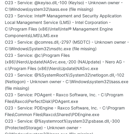
O23 - Service: @keyiso.dll,-100 (KeyIso) - Unknown owner -
C:\Windows\system32\lsass.exe (file missing)
O23 - Service: Intel® Management and Security Application
Local Management Service (LMS) - Intel Corporation -
C:\Program Files (x86)\Intel\Intel® Management Engine
Components\LMS\LMS.exe
O23 - Service: @comres.dll,-2797 (MSDTC) - Unknown owner -
C:\Windows\System32\msdtc.exe (file missing)
O23 - Service: @c:\Program Files
(x86)\Nero\Update\NASvc.exe,-200 (NAUpdate) - Nero AG -
c:\Program Files (x86)\Nero\Update\NASvc.exe
O23 - Service: @%SystemRoot%\System32\netlogon.dll,-102
(Netlogon) - Unknown owner - C:\Windows\system32\lsass.exe
(file missing)
O23 - Service: PDAgent - Raxco Software, Inc. - C:\Program
Files\Raxco\PerfectDisk\PDAgent.exe
O23 - Service: PDEngine - Raxco Software, Inc. - C:\Program
Files\Common Files\Raxco\Shared\PDEngine.exe
O23 - Service: @%systemroot%\system32\psbase.dll,-300
(ProtectedStorage) - Unknown owner -