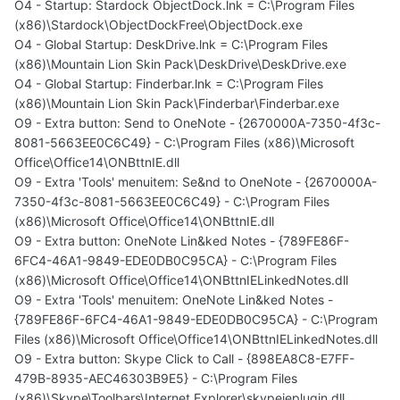
O4 - Startup: Stardock ObjectDock.lnk = C:\Program Files
(x86)\Stardock\ObjectDockFree\ObjectDock.exe
O4 - Global Startup: DeskDrive.lnk = C:\Program Files
(x86)\Mountain Lion Skin Pack\DeskDrive\DeskDrive.exe
O4 - Global Startup: Finderbar.lnk = C:\Program Files
(x86)\Mountain Lion Skin Pack\Finderbar\Finderbar.exe
O9 - Extra button: Send to OneNote - {2670000A-7350-4f3c-
8081-5663EE0C6C49} - C:\Program Files (x86)\Microsoft
Office\Office14\ONBttnIE.dll
O9 - Extra 'Tools' menuitem: Se&nd to OneNote - {2670000A-
7350-4f3c-8081-5663EE0C6C49} - C:\Program Files
(x86)\Microsoft Office\Office14\ONBttnIE.dll
O9 - Extra button: OneNote Lin&ked Notes - {789FE86F-
6FC4-46A1-9849-EDE0DB0C95CA} - C:\Program Files
(x86)\Microsoft Office\Office14\ONBttnIELinkedNotes.dll
O9 - Extra 'Tools' menuitem: OneNote Lin&ked Notes -
{789FE86F-6FC4-46A1-9849-EDE0DB0C95CA} - C:\Program
Files (x86)\Microsoft Office\Office14\ONBttnIELinkedNotes.dll
O9 - Extra button: Skype Click to Call - {898EA8C8-E7FF-
479B-8935-AEC46303B9E5} - C:\Program Files
(x86)\Skype\Toolbars\Internet Explorer\skypeieplugin.dll