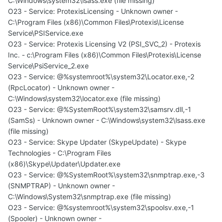
C:\Windows\system32\lsass.exe (file missing)
O23 - Service: ProtexisLicensing - Unknown owner -
C:\Program Files (x86)\Common Files\Protexis\License
Service\PSIService.exe
O23 - Service: Protexis Licensing V2 (PSI_SVC_2) - Protexis
Inc. - c:\Program Files (x86)\Common Files\Protexis\License
Service\PsiService_2.exe
O23 - Service: @%systemroot%\system32\Locator.exe,-2
(RpcLocator) - Unknown owner -
C:\Windows\system32\locator.exe (file missing)
O23 - Service: @%SystemRoot%\system32\samsrv.dll,-1
(SamSs) - Unknown owner - C:\Windows\system32\lsass.exe
(file missing)
O23 - Service: Skype Updater (SkypeUpdate) - Skype
Technologies - C:\Program Files
(x86)\Skype\Updater\Updater.exe
O23 - Service: @%SystemRoot%\system32\snmptrap.exe,-3
(SNMPTRAP) - Unknown owner -
C:\Windows\System32\snmptrap.exe (file missing)
O23 - Service: @%systemroot%\system32\spoolsv.exe,-1
(Spooler) - Unknown owner -