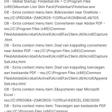
O4 - Global Startup: Finderbar.lnk = C:\Program Files
(x86)\Mountain Lion Skin Pack\Finderbar\Finderbar.exe
O8 - Extra context menu item: &Verzenden naar OneNote -
res://C:\PROGRA~2\MICROS~1\Office14\ONBttnIE.dll/105
O8 - Extra context menu item: Converteren naar Adobe PDF -
res://C:\Program Files (x86)\Common
Files\Adobe\Acrobat\ActiveX\AcroIEFavClient.dll/AcroIECapture
.html
O8 - Extra context menu item: Doel van koppeling converteren
naar Adobe PDF - res://C:\Program Files (x86)\Common
Files\Adobe\Acrobat\ActiveX\AcroIEFavClient.dll/AcroIECapture
SelLinks.html
O8 - Extra context menu item: Doel van koppeling toevoegen
aan bestaande PDF - res://C:\Program Files (x86)\Common
Files\Adobe\Acrobat\ActiveX\AcroIEFavClient.dll/AcroIEAppend
SelLinks.html
O8 - Extra context menu item: E&xporteren naar Microsoft
Excel -
res://C:\PROGRA~2\MICROS~1\Office14\EXCEL.EXE/3000
O8 - Extra context menu item: Toevoegen aan bestaande PDF
- res://C:\Program Files (x86)\Common