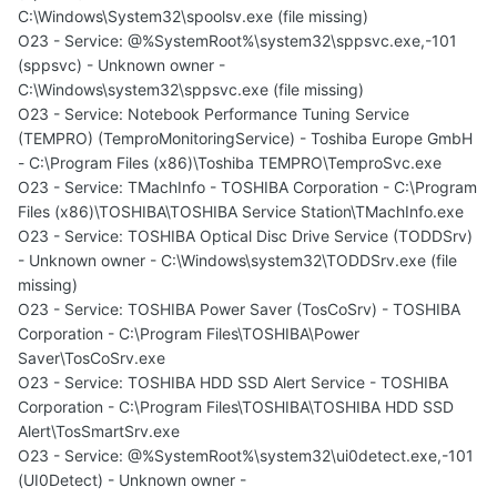
C:\Windows\System32\spoolsv.exe (file missing)
O23 - Service: @%SystemRoot%\system32\sppsvc.exe,-101
(sppsvc) - Unknown owner -
C:\Windows\system32\sppsvc.exe (file missing)
O23 - Service: Notebook Performance Tuning Service
(TEMPRO) (TemproMonitoringService) - Toshiba Europe GmbH
- C:\Program Files (x86)\Toshiba TEMPRO\TemproSvc.exe
O23 - Service: TMachInfo - TOSHIBA Corporation - C:\Program
Files (x86)\TOSHIBA\TOSHIBA Service Station\TMachInfo.exe
O23 - Service: TOSHIBA Optical Disc Drive Service (TODDSrv)
- Unknown owner - C:\Windows\system32\TODDSrv.exe (file
missing)
O23 - Service: TOSHIBA Power Saver (TosCoSrv) - TOSHIBA
Corporation - C:\Program Files\TOSHIBA\Power
Saver\TosCoSrv.exe
O23 - Service: TOSHIBA HDD SSD Alert Service - TOSHIBA
Corporation - C:\Program Files\TOSHIBA\TOSHIBA HDD SSD
Alert\TosSmartSrv.exe
O23 - Service: @%SystemRoot%\system32\ui0detect.exe,-101
(UI0Detect) - Unknown owner -