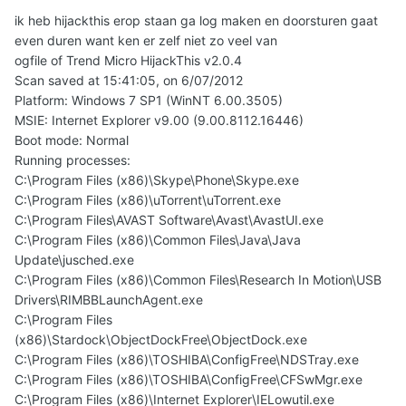
ik heb hijackthis erop staan ga log maken en doorsturen gaat
even duren want ken er zelf niet zo veel van
ogfile of Trend Micro HijackThis v2.0.4
Scan saved at 15:41:05, on 6/07/2012
Platform: Windows 7 SP1 (WinNT 6.00.3505)
MSIE: Internet Explorer v9.00 (9.00.8112.16446)
Boot mode: Normal
Running processes:
C:\Program Files (x86)\Skype\Phone\Skype.exe
C:\Program Files (x86)\uTorrent\uTorrent.exe
C:\Program Files\AVAST Software\Avast\AvastUI.exe
C:\Program Files (x86)\Common Files\Java\Java
Update\jusched.exe
C:\Program Files (x86)\Common Files\Research In Motion\USB
Drivers\RIMBBLaunchAgent.exe
C:\Program Files
(x86)\Stardock\ObjectDockFree\ObjectDock.exe
C:\Program Files (x86)\TOSHIBA\ConfigFree\NDSTray.exe
C:\Program Files (x86)\TOSHIBA\ConfigFree\CFSwMgr.exe
C:\Program Files (x86)\Internet Explorer\IELowutil.exe