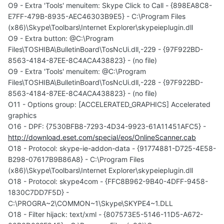
O9 - Extra 'Tools' menuitem: Skype Click to Call - {898EA8C8-
E7FF-479B-8935-AEC46303B9E5} - C:\Program Files
(x86)\Skype\Toolbars\Internet Explorer\skypeieplugin.dll
O9 - Extra button: @C:\Program
Files\TOSHIBA\BulletinBoard\TosNcUi.dll,-229 - {97F922BD-
8563-4184-87EE-8C4ACA438823} - (no file)
O9 - Extra 'Tools' menuitem: @C:\Program
Files\TOSHIBA\BulletinBoard\TosNcUi.dll,-228 - {97F922BD-
8563-4184-87EE-8C4ACA438823} - (no file)
O11 - Options group: [ACCELERATED_GRAPHICS] Accelerated
graphics
O16 - DPF: {7530BFB8-7293-4D34-9923-61A11451AFC5} -
http://download.eset.com/special/eos/OnlineScanner.cab
O18 - Protocol: skype-ie-addon-data - {91774881-D725-4E58-
B298-07617B9B86A8} - C:\Program Files
(x86)\Skype\Toolbars\Internet Explorer\skypeieplugin.dll
O18 - Protocol: skype4com - {FFC8B962-9B40-4DFF-9458-
1830C7DD7F5D} -
C:\PROGRA~2\COMMON~1\Skype\SKYPE4~1.DLL
O18 - Filter hijack: text/xml - {807573E5-5146-11D5-A672-