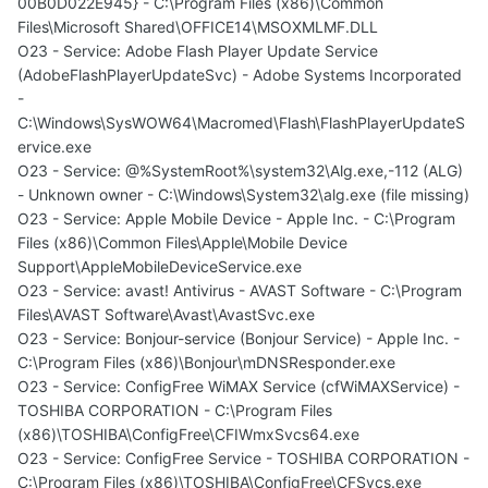
00B0D022E945} - C:\Program Files (x86)\Common
Files\Microsoft Shared\OFFICE14\MSOXMLMF.DLL
O23 - Service: Adobe Flash Player Update Service
(AdobeFlashPlayerUpdateSvc) - Adobe Systems Incorporated
-
C:\Windows\SysWOW64\Macromed\Flash\FlashPlayerUpdateS
ervice.exe
O23 - Service: @%SystemRoot%\system32\Alg.exe,-112 (ALG)
- Unknown owner - C:\Windows\System32\alg.exe (file missing)
O23 - Service: Apple Mobile Device - Apple Inc. - C:\Program
Files (x86)\Common Files\Apple\Mobile Device
Support\AppleMobileDeviceService.exe
O23 - Service: avast! Antivirus - AVAST Software - C:\Program
Files\AVAST Software\Avast\AvastSvc.exe
O23 - Service: Bonjour-service (Bonjour Service) - Apple Inc. -
C:\Program Files (x86)\Bonjour\mDNSResponder.exe
O23 - Service: ConfigFree WiMAX Service (cfWiMAXService) -
TOSHIBA CORPORATION - C:\Program Files
(x86)\TOSHIBA\ConfigFree\CFIWmxSvcs64.exe
O23 - Service: ConfigFree Service - TOSHIBA CORPORATION -
C:\Program Files (x86)\TOSHIBA\ConfigFree\CFSvcs.exe