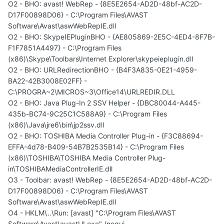
O2 - BHO: avast! WebRep - {8E5E2654-AD2D-48bf-AC2D-
D17F00898D06} - C:\Program Files\AVAST
Software\Avast\aswWebRepIE.dll
O2 - BHO: SkypeIEPluginBHO - {AE805869-2E5C-4ED4-8F7B-
F1F7851A4497} - C:\Program Files
(x86)\Skype\Toolbars\Internet Explorer\skypeieplugin.dll
O2 - BHO: URLRedirectionBHO - {B4F3A835-0E21-4959-
BA22-42B3008E02FF} -
C:\PROGRA~2\MICROS~3\Office14\URLREDIR.DLL
O2 - BHO: Java Plug-In 2 SSV Helper - {DBC80044-A445-
435b-BC74-9C25C1C588A9} - C:\Program Files
(x86)\Java\jre6\bin\jp2ssv.dll
O2 - BHO: TOSHIBA Media Controller Plug-in - {F3C88694-
EFFA-4d78-B409-54B7B2535B14} - C:\Program Files
(x86)\TOSHIBA\TOSHIBA Media Controller Plug-
in\TOSHIBAMediaControllerIE.dll
O3 - Toolbar: avast! WebRep - {8E5E2654-AD2D-48bf-AC2D-
D17F00898D06} - C:\Program Files\AVAST
Software\Avast\aswWebRepIE.dll
O4 - HKLM\..\Run: [avast] "C:\Program Files\AVAST
Software\Avast\avastUI.exe" /nogui