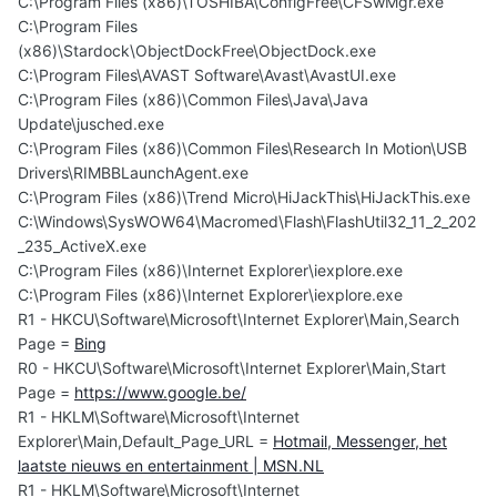
C:\Program Files (x86)\TOSHIBA\ConfigFree\CFSwMgr.exe
C:\Program Files
(x86)\Stardock\ObjectDockFree\ObjectDock.exe
C:\Program Files\AVAST Software\Avast\AvastUI.exe
C:\Program Files (x86)\Common Files\Java\Java
Update\jusched.exe
C:\Program Files (x86)\Common Files\Research In Motion\USB
Drivers\RIMBBLaunchAgent.exe
C:\Program Files (x86)\Trend Micro\HiJackThis\HiJackThis.exe
C:\Windows\SysWOW64\Macromed\Flash\FlashUtil32_11_2_202
_235_ActiveX.exe
C:\Program Files (x86)\Internet Explorer\iexplore.exe
C:\Program Files (x86)\Internet Explorer\iexplore.exe
R1 - HKCU\Software\Microsoft\Internet Explorer\Main,Search
Page =
Bing
R0 - HKCU\Software\Microsoft\Internet Explorer\Main,Start
Page =
https://www.google.be/
R1 - HKLM\Software\Microsoft\Internet
Explorer\Main,Default_Page_URL =
Hotmail, Messenger, het
laatste nieuws en entertainment | MSN.NL
R1 - HKLM\Software\Microsoft\Internet