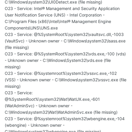
C:\Windows\system32\UI0Detect.exe (file missing)
O23 - Service: Intel® Management and Security Application
User Notification Service (UNS) - Intel Corporation -
C:\Program Files (x86)\Intel\Intel® Management Engine
Components\UNS\UNS.exe
O23 - Service: @%SystemRoot%\system32\vaultsvc.dll,-1003
(VaultSvc) - Unknown owner - C:\Windows\system32\lsass.exe
(file missing)
O23 - Service: @%SystemRoot%\system32\vds.exe,-100 (vds)
- Unknown owner - C:\Windows\System32\vds.exe (file
missing)
O23 - Service: @%systemroot%\system32\vssvc.exe,-102
(VSS) - Unknown owner - C:\Windows\system32\vssvc.exe (file
missing)
O23 - Service:
@%SystemRoot%\system32\Wat\WatUX.exe,-601
(WatAdminSvc) - Unknown owner -
C:\Windows\system32\Wat\WatAdminSvc.exe (file missing)
O23 - Service: @%systemroot%\system32\wbengine.exe,-104
(wbengine) - Unknown owner -
C:\Windows\system32\wbengine.exe (file missing)