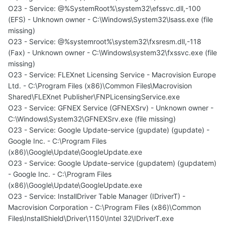
O23 - Service: @%SystemRoot%\system32\efssvc.dll,-100
(EFS) - Unknown owner - C:\Windows\System32\lsass.exe (file
missing)
O23 - Service: @%systemroot%\system32\fxsresm.dll,-118
(Fax) - Unknown owner - C:\Windows\system32\fxssvc.exe (file
missing)
O23 - Service: FLEXnet Licensing Service - Macrovision Europe
Ltd. - C:\Program Files (x86)\Common Files\Macrovision
Shared\FLEXnet Publisher\FNPLicensingService.exe
O23 - Service: GFNEX Service (GFNEXSrv) - Unknown owner -
C:\Windows\System32\GFNEXSrv.exe (file missing)
O23 - Service: Google Update-service (gupdate) (gupdate) -
Google Inc. - C:\Program Files
(x86)\Google\Update\GoogleUpdate.exe
O23 - Service: Google Update-service (gupdatem) (gupdatem)
- Google Inc. - C:\Program Files
(x86)\Google\Update\GoogleUpdate.exe
O23 - Service: InstallDriver Table Manager (IDriverT) -
Macrovision Corporation - C:\Program Files (x86)\Common
Files\InstallShield\Driver\1150\Intel 32\IDriverT.exe