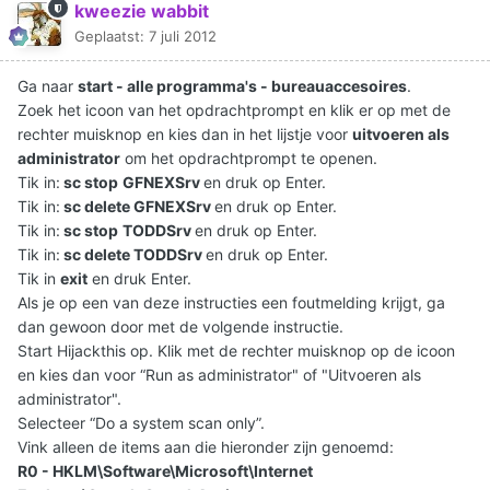
kweezie wabbit
Geplaatst:
7 juli 2012
Ga naar
start - alle programma's - bureauaccesoires
.
Zoek het icoon van het opdrachtprompt en klik er op met de
rechter muisknop en kies dan in het lijstje voor
uitvoeren als
administrator
om het opdrachtprompt te openen.
Tik in:
sc stop
GFNEXSrv
en druk op Enter.
Tik in:
sc delete
GFNEXSrv
en druk op Enter.
Tik in:
sc stop
TODDSrv
en druk op Enter.
Tik in:
sc delete
TODDSrv
en druk op Enter.
Tik in
exit
en druk Enter.
Als je op een van deze instructies een foutmelding krijgt, ga
dan gewoon door met de volgende instructie.
Start Hijackthis op. Klik met de rechter muisknop op de icoon
en kies dan voor “Run as administrator" of "Uitvoeren als
administrator".
Selecteer “Do a system scan only”.
Vink alleen de items aan die hieronder zijn genoemd:
R0 - HKLM\Software\Microsoft\Internet