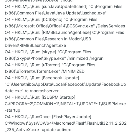
O4 - HKLM\..\Run: [sunJavaUpdateSched] "C:\Program Files
(x86)\Common Files\Java\Java Update\jusched.exe"
O4 - HKLM\..\Run: [bCSSync] "C:\Program Files
(x86)\Microsoft Office\Office14\BCSSync.exe" /DelayServices
O4 - HKLM\..\Run: [RIMBBLaunchAgent.exe] C:\Program Files
(x86)\Common Files\Research In Motion\USB
Drivers\RIMBBLaunchAgent.exe
O4 - HKCU\..\Run: [skype] "C:\Program Files
(x86)\Skype\Phone\Skype.exe" /minimized /regrun
O4 - HKCU\..\Run: [uTorrent] "C:\Program Files
(x86)\uTorrent\uTorrent.exe" /MINIMIZED
O4 - HKCU\..\Run: [Facebook Update]
"C:\Users\thibo\AppData\Local\Facebook\Update\FacebookUp
date.exe" /c /nocrashserver
O4 - HKCU\..\Run: [iSUSPM Startup]
C:\PROGRA~2\COMMON~1\INSTAL~1\UPDATE~1\ISUSPM.exe
-startup
O4 - HKCU\..\RunOnce: [FlashPlayerUpdate]
C:\Windows\SysWOW64\Macromed\Flash\FlashUtil32_11_2_202
_235_ActiveX.exe -update activex