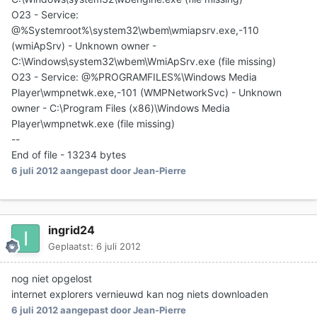
O23 - Service:
@%Systemroot%\system32\wbem\wmiapsrv.exe,-110
(wmiApSrv) - Unknown owner -
C:\Windows\system32\wbem\WmiApSrv.exe (file missing)
O23 - Service: @%PROGRAMFILES%\Windows Media
Player\wmpnetwk.exe,-101 (WMPNetworkSvc) - Unknown
owner - C:\Program Files (x86)\Windows Media
Player\wmpnetwk.exe (file missing)
--
End of file - 13234 bytes
6 juli 2012
aangepast door Jean-Pierre
ingrid24
Geplaatst:
6 juli 2012
nog niet opgelost
internet explorers vernieuwd kan nog niets downloaden
6 juli 2012
aangepast door Jean-Pierre