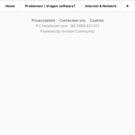
Home
Problemen / Vragen software?
Internet & Netwerk
Archi
Privacybeleid
Contacteer ons
Cookies
PC Helpforum vzw - BE 0899.431.411
Powered by Invision Community