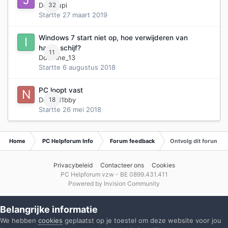
Door
32
jupi
Startte
27 maart 2019
Windows 7 start niet op, hoe verwijderen van
harde schijf?
11
Door
Ine_13
Startte
6 augustus 2018
PC loopt vast
Door
18
N1bby
Startte
26 mei 2018
Home
PC Helpforum Info
Forum feedback
Ontvolg dit forum
Privacybeleid
Contacteer ons
Cookies
PC Helpforum vzw - BE 0899.431.411
Powered by Invision Community
Belangrijke informatie
We hebben
cookies
geplaatst op je toestel om deze website voor jou