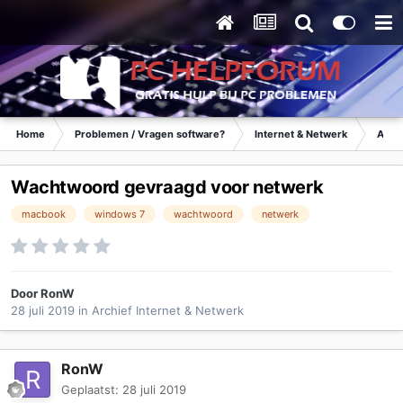
Home
Problemen / Vragen software?
Internet & Netwerk
Archi
Wachtwoord gevraagd voor netwerk
macbook
windows 7
wachtwoord
netwerk
Door
RonW
28 juli 2019
in
Archief Internet & Netwerk
RonW
Geplaatst:
28 juli 2019