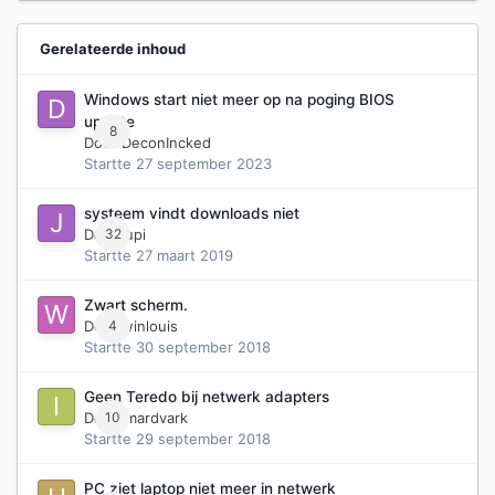
Gerelateerde inhoud
Windows start niet meer op na poging BIOS
update
8
Door
DeconIncked
Startte
27 september 2023
systeem vindt downloads niet
Door
32
jupi
Startte
27 maart 2019
Zwart scherm.
Door
4
winlouis
Startte
30 september 2018
Geen Teredo bij netwerk adapters
Door
10
imardvark
Startte
29 september 2018
PC ziet laptop niet meer in netwerk