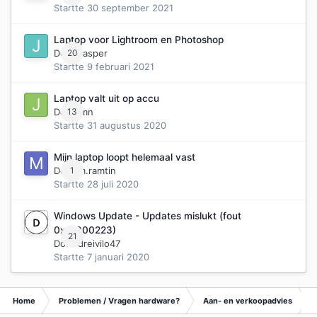
Startte
30 september 2021
Laptop voor Lightroom en Photoshop
Door
20
Jasper
Startte
9 februari 2021
Laptop valt uit op accu
Door
13
jmn
Startte
31 augustus 2020
Mijn laptop loopt helemaal vast
Door
1
m.ramtin
Startte
28 juli 2020
Windows Update - Updates mislukt (fout
0xc1900223)
21
Door
dreivilo47
Startte
7 januari 2020
Home
Problemen / Vragen hardware?
Aan- en verkoopadvies