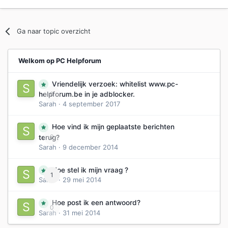
Ga naar topic overzicht
Welkom op PC Helpforum
Vriendelijk verzoek: whitelist www.pc-
0
helpforum.be in je adblocker.
Sarah
·
4 september 2017
Hoe vind ik mijn geplaatste berichten
0
terug?
Sarah
·
9 december 2014
Hoe stel ik mijn vraag ?
1
Sarah
·
29 mei 2014
Hoe post ik een antwoord?
0
Sarah
·
31 mei 2014