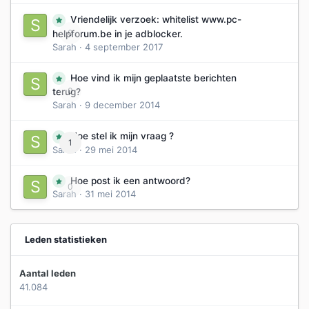
Vriendelijk verzoek: whitelist www.pc-
0
helpforum.be in je adblocker.
Sarah
·
4 september 2017
Hoe vind ik mijn geplaatste berichten
0
terug?
Sarah
·
9 december 2014
Hoe stel ik mijn vraag ?
1
Sarah
·
29 mei 2014
Hoe post ik een antwoord?
0
Sarah
·
31 mei 2014
Leden statistieken
Aantal leden
41.084