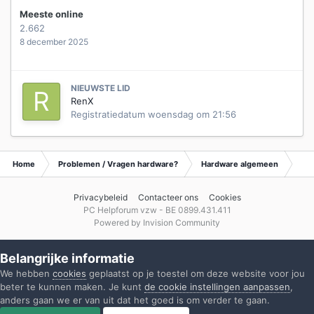
Meeste online
2.662
8 december 2025
NIEUWSTE LID
RenX
Registratiedatum
woensdag om 21:56
Home
Problemen / Vragen hardware?
Hardware algemeen
Ar
Privacybeleid
Contacteer ons
Cookies
PC Helpforum vzw - BE 0899.431.411
Powered by Invision Community
Belangrijke informatie
We hebben
cookies
geplaatst op je toestel om deze website voor jou
beter te kunnen maken. Je kunt
de cookie instellingen aanpassen
,
anders gaan we er van uit dat het goed is om verder te gaan.