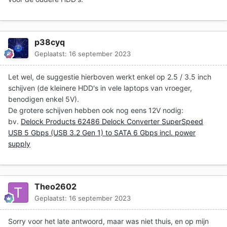
p38cyq
Geplaatst:
16 september 2023
Let wel, de suggestie hierboven werkt enkel op 2.5 / 3.5 inch
schijven (de kleinere HDD's in vele laptops van vroeger,
benodigen enkel 5V).
De grotere schijven hebben ook nog eens 12V nodig:
bv.
Delock Products 62486 Delock Converter SuperSpeed
USB 5 Gbps (USB 3.2 Gen 1) to SATA 6 Gbps incl. power
supply
Theo2602
Geplaatst:
16 september 2023
Sorry voor het late antwoord, maar was niet thuis, en op mijn