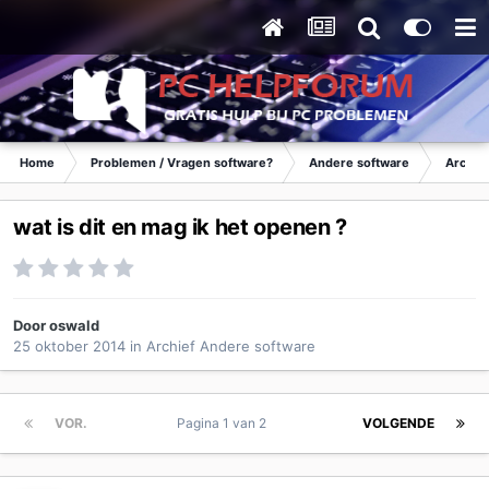
Home
Problemen / Vragen software?
Andere software
Archie
wat is dit en mag ik het openen ?
Door
oswald
25 oktober 2014
in
Archief Andere software
VOR.
Pagina 1 van 2
VOLGENDE